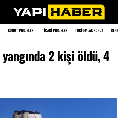
I
KONUT PROJELERI
TICARI PROJELER
TOKI-EMLAK KONUT
KEN
 yangında 2 kişi öldü, 4