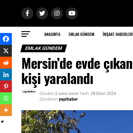
ANASAYFA
EMLAK GÜNDEM
İNŞAAT HABERLER
EMLAK GÜNDEM
Mersin’de evde çıkan
kişi yaralandı
Gönderi
2 sene önce
Tarih:
28 Ekim 2024
Gönderen
yapihaber