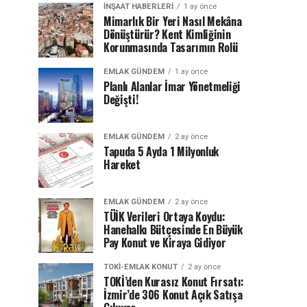
İNŞAAT HABERLERI
1 ay önce
Mimarlık Bir Yeri Nasıl Mekâna
Dönüştürür? Kent Kimliğinin
Korunmasında Tasarımın Rolü
EMLAK GÜNDEM
1 ay önce
Planlı Alanlar İmar Yönetmeliği
Değişti!
EMLAK GÜNDEM
2 ay önce
Tapuda 5 Ayda 1 Milyonluk
Hareket
EMLAK GÜNDEM
2 ay önce
TÜİK Verileri Ortaya Koydu:
Hanehalkı Bütçesinde En Büyük
Pay Konut ve Kiraya Gidiyor
TOKI-EMLAK KONUT
2 ay önce
TOKİ’den Kurasız Konut Fırsatı:
İzmir’de 306 Konut Açık Satışa