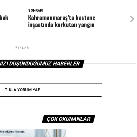
SONRAKI
 hak
Kahramanmaraş’ta hastane
inşaatında korkutan yangın
REKLAM
NIZI DÜŞÜNDÜĞÜMÜZ HABERLER
TIKLA YORUM YAP
ÇOK OKUNANLAR