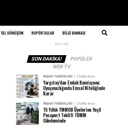
TSEL DÖNÜŞÜM
ROPÖRTAJLAR
BILGI BANKASI
REKLAM
SON DAKIKA!
POPÜLER
WEB TV
İNŞAAT HABERLERI
2 hafta önce
Yargıtay’dan Emlak Komisyonu
Uyuşmazlığında Emsal Niteliğinde
Karar
İNŞAAT HABERLERI
2 hafta önce
15 Yıllık TMMOB Üyelerine Yeşil
Pasaport Teklifi TBMM
Gündeminde