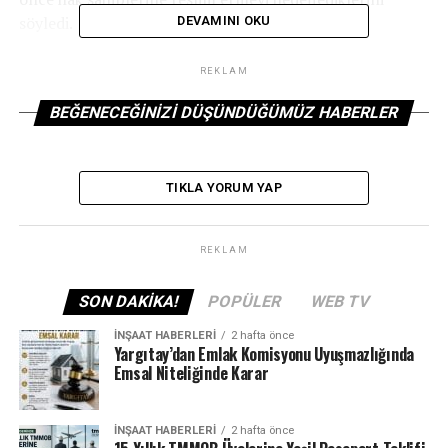
söyledi.
DEVAMINI OKU
REKLAM
Mahalle muhtarı Veli Karakılçık da projede emeği
BEĞENECEĞINIZI DÜŞÜNDÜĞÜMÜZ HABERLER
geçenlere teşekkür etti.
ETIKETLER
TIKLA YORUM YAP
SONRAKI
Malatya’da İkizce deprem konutlarının içme suyu isale
REKLAM
hattı tamamlandı
ÖNCEKI
SON DAKIKA!
POPÜLER
WEB TV
Hakkari’de “İl Risk Azaltma Planı Toplantısı” yapıldı
İNŞAAT HABERLERI
2 hafta önce
Yargıtay’dan Emlak Komisyonu Uyuşmazlığında
Emsal Niteliğinde Karar
İNŞAAT HABERLERI
2 hafta önce