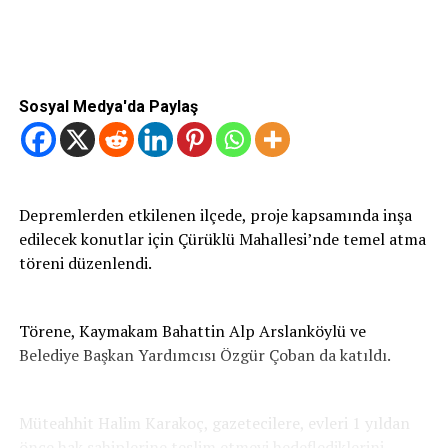
Sosyal Medya'da Paylaş
Depremlerden etkilenen ilçede, proje kapsamında inşa
edilecek konutlar için Çürüklü Mahallesi’nde temel atma
töreni düzenlendi.
Törene, Kaymakam Bahattin Alp Arslanköylü ve
Belediye Başkan Yardımcısı Özgür Çoban da katıldı.
Müteahhit Halim Karakoç, gazetecilere, evleri 1 yıldan
önce hak sahiplerine teslim etmeyi hedeflediklerini