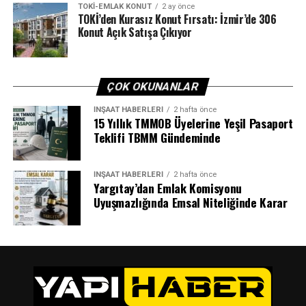
TOKI-EMLAK KONUT
2 ay önce
TOKİ’den Kurasız Konut Fırsatı: İzmir’de 306
Konut Açık Satışa Çıkıyor
ÇOK OKUNANLAR
İNŞAAT HABERLERI
2 hafta önce
15 Yıllık TMMOB Üyelerine Yeşil Pasaport
Teklifi TBMM Gündeminde
İNŞAAT HABERLERI
2 hafta önce
Yargıtay’dan Emlak Komisyonu
Uyuşmazlığında Emsal Niteliğinde Karar