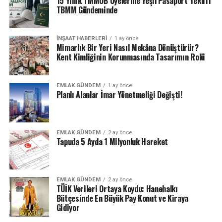
15 Yıllık TMMOB Üyelerine Yeşil Pasaport Teklifi
TBMM Gündeminde
İNŞAAT HABERLERI
1 ay önce
Mimarlık Bir Yeri Nasıl Mekâna Dönüştürür?
Kent Kimliğinin Korunmasında Tasarımın Rolü
EMLAK GÜNDEM
1 ay önce
Planlı Alanlar İmar Yönetmeliği Değişti!
EMLAK GÜNDEM
2 ay önce
Tapuda 5 Ayda 1 Milyonluk Hareket
EMLAK GÜNDEM
2 ay önce
TÜİK Verileri Ortaya Koydu: Hanehalkı
Bütçesinde En Büyük Pay Konut ve Kiraya
Gidiyor