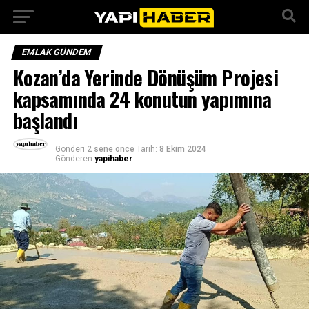
EMLAK GÜNDEM
Kozan’da Yerinde Dönüşüm Projesi
kapsamında 24 konutun yapımına
başlandı
Gönderi
2 sene önce
Tarih:
8 Ekim 2024
Gönderen
yapihaber