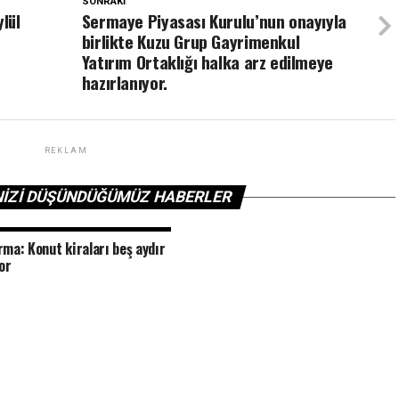
SONRAKI
lül
Sermaye Piyasası Kurulu’nun onayıyla
birlikte Kuzu Grup Gayrimenkul
Yatırım Ortaklığı halka arz edilmeye
hazırlanıyor.
REKLAM
NIZI DÜŞÜNDÜĞÜMÜZ HABERLER
rma: Konut kiraları beş aydır
yor