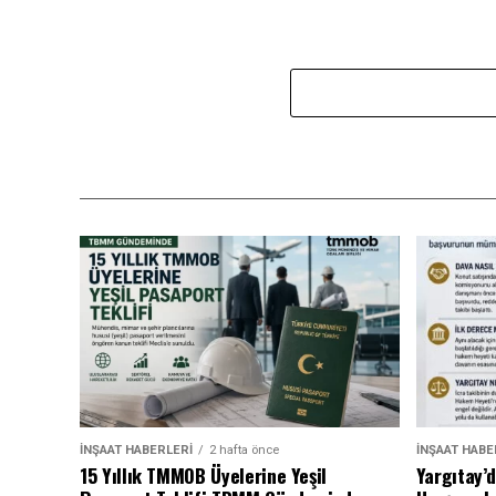
İNŞAAT HABERLERI
2 hafta önce
İNŞAAT HABE
15 Yıllık TMMOB Üyelerine Yeşil
Yargıtay’