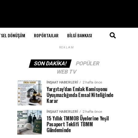
TSEL DÖNÜŞÜM
ROPÖRTAJLAR
BILGI BANKASI
REKLAM
SON DAKIKA!
POPÜLER
WEB TV
İNŞAAT HABERLERI
2 hafta önce
Yargıtay’dan Emlak Komisyonu
Uyuşmazlığında Emsal Niteliğinde
Karar
İNŞAAT HABERLERI
2 hafta önce
15 Yıllık TMMOB Üyelerine Yeşil
Pasaport Teklifi TBMM
Gündeminde