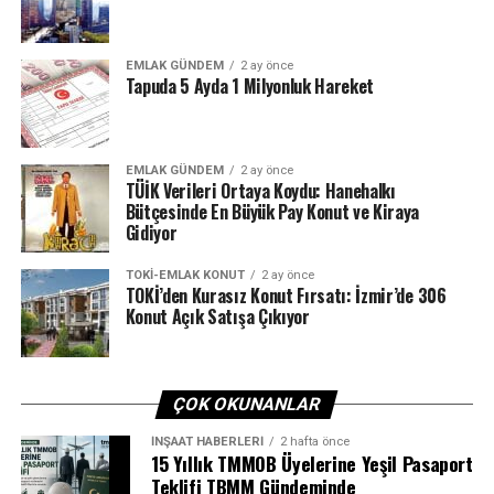
Tamamlanan iki büyük konut projesiyle depremin
üzerinden geçen 4 yılda depremzedelere toplam 4 bin
EMLAK GÜNDEM
2 ay önce
602 konutun teslimi yapıldı.
Tapuda 5 Ayda 1 Milyonluk Hareket
“Güvenli bir şekilde evlerinde
EMLAK GÜNDEM
2 ay önce
TÜİK Verileri Ortaya Koydu: Hanehalkı
Bütçesinde En Büyük Pay Konut ve Kiraya
oturmaya devam ediyorlar”
Gidiyor
TOKI-EMLAK KONUT
2 ay önce
TOKİ Uygulama Daire Başkanı Emrah Bıyıkoğlu, yaptığı
TOKİ’den Kurasız Konut Fırsatı: İzmir’de 306
Konut Açık Satışa Çıkıyor
açıklamada, İzmir’de meydana gelen depremin ardından
çalışmaların hızlı bir şekilde başladığını hatırlattı.
ÇOK OKUNANLAR
Depremin en çok etkilediği Bayraklı şehir merkezindeki 7
etapta toplam 1404 konutun ihalesini yaptıklarını
İNŞAAT HABERLERI
2 hafta önce
15 Yıllık TMMOB Üyelerine Yeşil Pasaport
belirten Bıyıkoğlu, “Bir yıl dolmadan da konutların
Teklifi TBMM Gündeminde