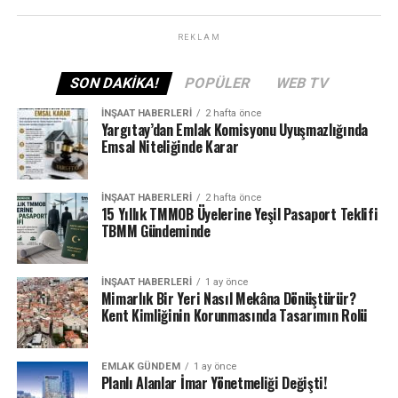
inceleme sonucu 99’unun acil yıkılmasına karar verdi,
632 yapının ağır hasarlı, 580 yapının orta hasarlı, 7 bin
REKLAM
768 yapının ise az hasarlı olduğunu tespit etti.
SON DAKIKA!
POPÜLER
WEB TV
Acil yıkılmasına karar verilen binalar AFAD ekipleri
İNŞAAT HABERLERI
2 hafta önce
tarafından hızlı bir şekilde yıkıldı.
Yargıtay’dan Emlak Komisyonu Uyuşmazlığında
Emsal Niteliğinde Karar
Depremde yıkılan 8 binanın bulunduğu 7 bölgede TOKİ
İNŞAAT HABERLERI
2 hafta önce
tarafından bina yapımına başlanırken rezerv alan ilan
15 Yıllık TMMOB Üyelerine Yeşil Pasaport Teklifi
edilen Bayraklı Şehir Hastanesi yanındaki 375 hektarlık
TBMM Gündeminde
alanda da binalar yükselmeye başladı.
İNŞAAT HABERLERI
1 ay önce
Mimarlık Bir Yeri Nasıl Mekâna Dönüştürür?
Rezerv alandaki ilk konutlar, depremin birinci yılında
Kent Kimliğinin Korunmasında Tasarımın Rolü
Cumhurbaşkanı Recep Tayyip Erdoğan’ın katıldığı
törenle hak sahiplerine teslim edildi.
EMLAK GÜNDEM
1 ay önce
Planlı Alanlar İmar Yönetmeliği Değişti!