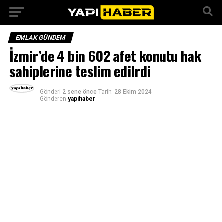
EMLAK GÜNDEM
İzmir’de 4 bin 602 afet konutu hak
sahiplerine teslim edilrdi
Gönderi
2 sene önce
Tarih:
28 Ekim 2024
Gönderen
yapihaber