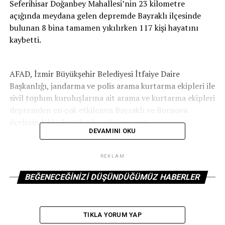
Seferihisar Doğanbey Mahallesi’nin 23 kilometre
açığında meydana gelen depremde Bayraklı ilçesinde
bulunan 8 bina tamamen yıkılırken 117 kişi hayatını
kaybetti.
AFAD, İzmir Büyükşehir Belediyesi İtfaiye Daire
Başkanlığı, jandarma ve polis arama kurtarma ekipleri ile
sivil toplum kuruluşlarına ait arama ve kurtarma ekipleri
depremden en çok etkilenen Bayraklı ve Bornova
ilçelerindeki yıkıntılarda çalışma yaptı.
DEVAMINI OKU
Çevre Şehircilik ve İklim Değişikliği Bakanlığı ekipleri,
REKLAM
arama kurtarmanın ardından İzmir genelinde 1500
BEĞENECEĞINIZI DÜŞÜNDÜĞÜMÜZ HABERLER
teknik personelle hasar tespit çalışması yaptı.
Ekipler kent genelinde 213 bin 762 binada yaptıkları
TIKLA YORUM YAP