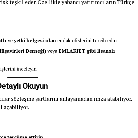
isk teşkil eder. Özellikle yabancı yatırımcıların Türkçe
tlı
ve
yetki belgesi olan
emlak ofislerini tercih edin
şavirleri Derneği)
veya
EMLAKJET gibi lisanslı
şlerini inceleyin
Detaylı Okuyun
lıcılar sözleşme şartlarını anlayamadan imza atabiliyor.
 açabiliyor.
zce tercüme ettirin