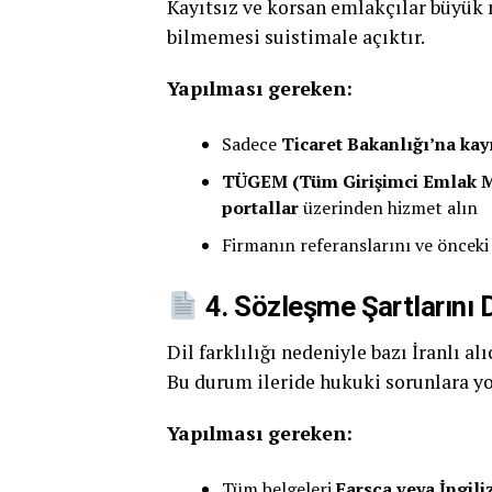
Kayıtsız ve korsan emlakçılar büyük r
bilmemesi suistimale açıktır.
Yapılması gereken:
Sadece
Ticaret Bakanlığı’na kayı
TÜGEM (Tüm Girişimci Emlak Mü
portallar
üzerinden hizmet alın
Firmanın referanslarını ve önceki i
4. Sözleşme Şartlarını 
Dil farklılığı nedeniyle bazı İranlı a
Bu durum ileride hukuki sorunlara yol
Yapılması gereken:
Tüm belgeleri
Farsça veya İngili