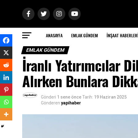
ANASAYFA
EMLAK GÜNDEM
İNŞAAT HABERLER
EMLAK GÜNDEM
İranlı Yatırımcılar D
Alırken Bunlara Dikk
Gönderi
1 sene önce
Tarih:
19 Haziran 2025
Gönderen
yapihaber