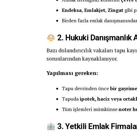
Endeksa
,
Emlakjet
,
Zingat
gibi p
Birden fazla emlak danışmanından 
2. Hukuki Danışmanlık A
Bazı dolandırıcılık vakaları tapu kayı
sorunlarından kaynaklanıyor.
Yapılması gereken:
Tapu devrinden önce
bir gayrim
Tapuda
ipotek, haciz veya ortakl
Tüm işlemleri mümkünse
noter 
3. Yetkili Emlak Firmala