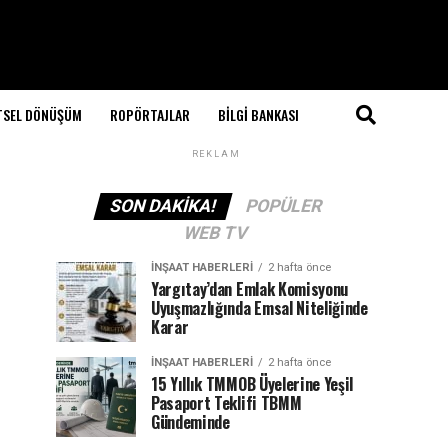
TSEL DÖNÜŞÜM
ROPÖRTAJLAR
BILGI BANKASI
REKLAM
SON DAKIKA!
POPÜLER
WEB TV
İNŞAAT HABERLERI
2 hafta önce
Yargıtay’dan Emlak Komisyonu
Uyuşmazlığında Emsal Niteliğinde
Karar
İNŞAAT HABERLERI
2 hafta önce
15 Yıllık TMMOB Üyelerine Yeşil
Pasaport Teklifi TBMM
Gündeminde