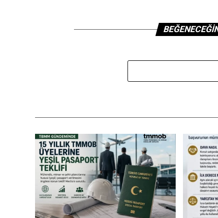
BEĞENECEĞI