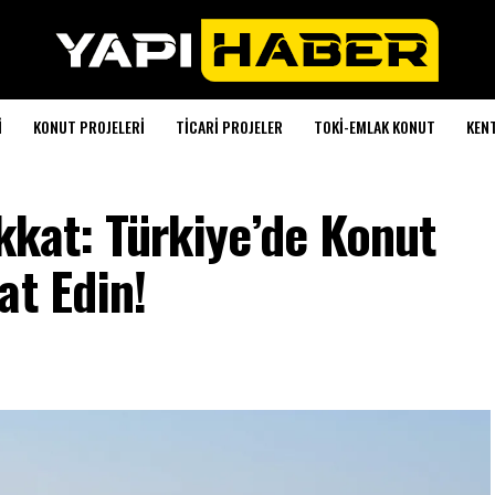
I
KONUT PROJELERI
TICARI PROJELER
TOKI-EMLAK KONUT
KEN
ikkat: Türkiye’de Konut
at Edin!