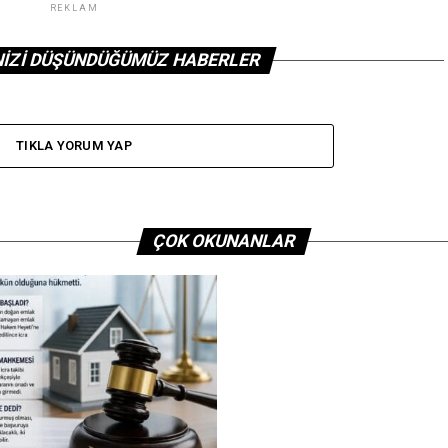
REKLAM
NIZI DÜŞÜNDÜĞÜMÜZ HABERLER
TIKLA YORUM YAP
ÇOK OKUNANLAR