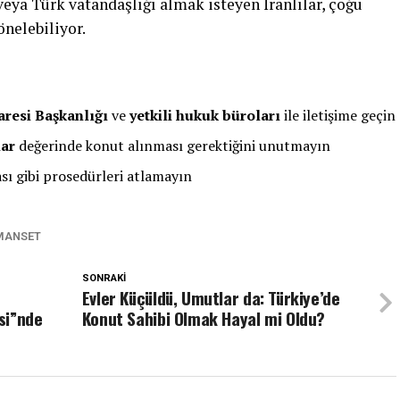
ya Türk vatandaşlığı almak isteyen İranlılar, çoğu
önelebiliyor.
aresi Başkanlığı
ve
yetkili hukuk büroları
ile iletişime geçin
lar
değerinde konut alınması gerektiğini unutmayın
ı gibi prosedürleri atlamayın
MANSET
SONRAKI
Evler Küçüldü, Umutlar da: Türkiye’de
si”nde
Konut Sahibi Olmak Hayal mi Oldu?