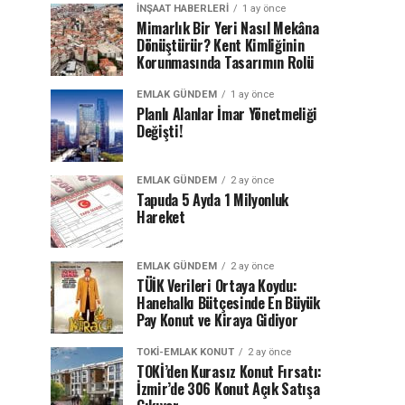
İNŞAAT HABERLERI
1 ay önce
Mimarlık Bir Yeri Nasıl Mekâna
Dönüştürür? Kent Kimliğinin
Korunmasında Tasarımın Rolü
EMLAK GÜNDEM
1 ay önce
Planlı Alanlar İmar Yönetmeliği
Değişti!
EMLAK GÜNDEM
2 ay önce
Tapuda 5 Ayda 1 Milyonluk
Hareket
EMLAK GÜNDEM
2 ay önce
TÜİK Verileri Ortaya Koydu:
Hanehalkı Bütçesinde En Büyük
Pay Konut ve Kiraya Gidiyor
TOKI-EMLAK KONUT
2 ay önce
TOKİ’den Kurasız Konut Fırsatı:
İzmir’de 306 Konut Açık Satışa