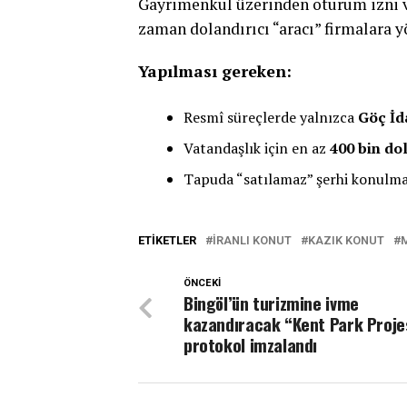
Gayrimenkul üzerinden oturum izni ve
zaman dolandırıcı “aracı” firmalara y
Yapılması gereken:
Resmî süreçlerde yalnızca
Göç İd
Vatandaşlık için en az
400 bin do
Tapuda “satılamaz” şerhi konulmas
ETIKETLER
IRANLI KONUT
KAZIK KONUT
ÖNCEKI
Bingöl’ün turizmine ivme
kazandıracak “Kent Park Proje
protokol imzalandı