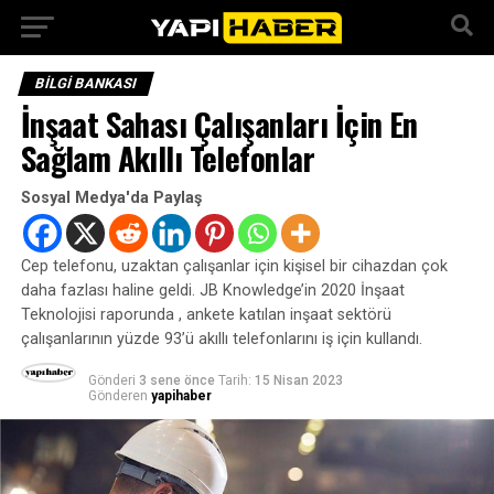
BILGI BANKASI
İnşaat Sahası Çalışanları İçin En
Sağlam Akıllı Telefonlar
Sosyal Medya'da Paylaş
Cep telefonu, uzaktan çalışanlar için kişisel bir cihazdan çok
daha fazlası haline geldi. JB Knowledge’in 2020 İnşaat
Teknolojisi raporunda , ankete katılan inşaat sektörü
çalışanlarının yüzde 93’ü akıllı telefonlarını iş için kullandı.
Gönderi
3 sene önce
Tarih:
15 Nisan 2023
Gönderen
yapihaber