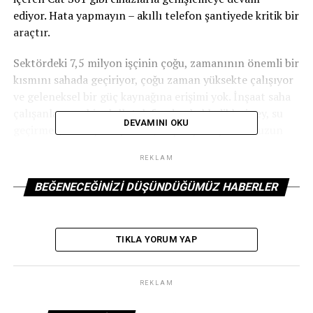
ediyor. Hata yapmayın – akıllı telefon şantiyede kritik bir
araçtır.
Sektördeki 7,5 milyon işçinin çoğu, zamanının önemli bir
kısmını sahada geçiriyor, çoğu zaman yüksekte çalışıyor
ve geleneksel bir güç kaynağına erişimi yok. İnşaat saha
çalışanlarının bir akıllı telefondan bekledikleri şey, su
DEVAMINI OKU
geçirmez, darbeye dayanıklı, düşmeye dayanıklı, uzun
ömürlü bir bataryaya sahip olmasıdır.
REKLAM
Cep telefonlarının üçte birinden fazlasının kullanım
BEĞENECEĞINIZI DÜŞÜNDÜĞÜMÜZ HABERLER
1
sırasında hasar gördüğü düşünülürse
, dayanıklı akıllı
telefonların iş sahasında yolunu bulması şaşırtıcı
değil. Caterpillar’a göre mobilite genelinde kendi
TIKLA YORUM YAP
cihazını getir trendi, çalışanların özelliklerini iş için
kullanabilecekleri beklentisiyle kendi seçtikleri ahizeyi
satın almalarını sağlıyor.
REKLAM
Endüstri standardı derecelendirme sistemi, alıcıların en