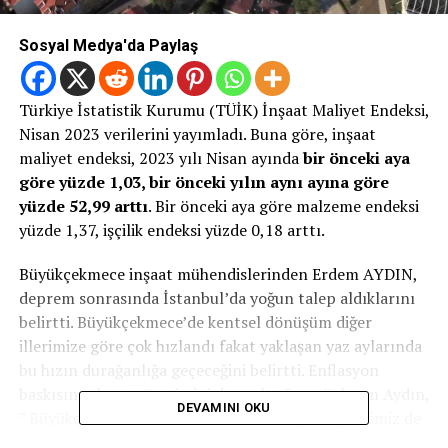
Sosyal Medya'da Paylaş
Türkiye İstatistik Kurumu (TÜİK) İnşaat Maliyet Endeksi,
Nisan 2023 verilerini yayımladı. Buna göre, inşaat
maliyet endeksi, 2023 yılı Nisan ayında
bir önceki aya
göre yüzde 1,03, bir önceki yılın aynı ayına göre
yüzde 52,99 arttı
. Bir önceki aya göre malzeme endeksi
yüzde 1,37, işçilik endeksi yüzde 0,18 arttı.
Büyükçekmece inşaat mühendislerinden Erdem AYDIN,
deprem sonrasında İstanbul’da yoğun talep aldıklarını
belirtti. Büyükçekmece’de kentsel dönüşüm diğer
illerimize göre çok hızlandı fakat yaklaşan yaz aylarında
bu hızın durağanlığa geçeceğini belirtti. Enflasyon
baskısının konut üretimini de azalttığını söyleyen Aydın,
DEVAMINI OKU
” Büyükçekmece yenileniyor umarım diğer ilçelerimiz de
aynı hız ile büyük İstanbul depremi gelmeden