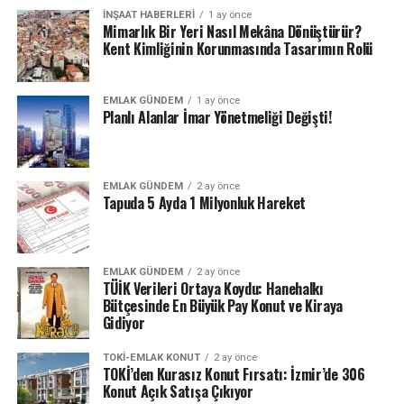
İNŞAAT HABERLERI
1 ay önce
Mimarlık Bir Yeri Nasıl Mekâna Dönüştürür?
Kent Kimliğinin Korunmasında Tasarımın Rolü
EMLAK GÜNDEM
1 ay önce
Planlı Alanlar İmar Yönetmeliği Değişti!
EMLAK GÜNDEM
2 ay önce
Tapuda 5 Ayda 1 Milyonluk Hareket
EMLAK GÜNDEM
2 ay önce
TÜİK Verileri Ortaya Koydu: Hanehalkı
Bütçesinde En Büyük Pay Konut ve Kiraya
Gidiyor
TOKI-EMLAK KONUT
2 ay önce
TOKİ’den Kurasız Konut Fırsatı: İzmir’de 306
Konut Açık Satışa Çıkıyor