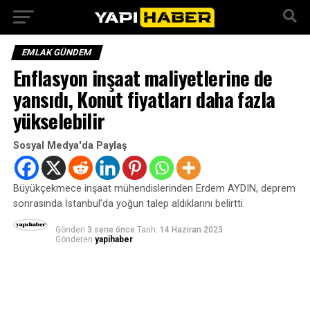
EMLAK GÜNDEM
Enflasyon inşaat maliyetlerine de
yansıdı, Konut fiyatları daha fazla
yükselebilir
Sosyal Medya'da Paylaş
Büyükçekmece inşaat mühendislerinden Erdem AYDIN, deprem
sonrasında İstanbul’da yoğun talep aldıklarını belirtti.
Gönderi
3 sene önce
Tarih:
14 Haziran 2023
Gönderen
yapihaber