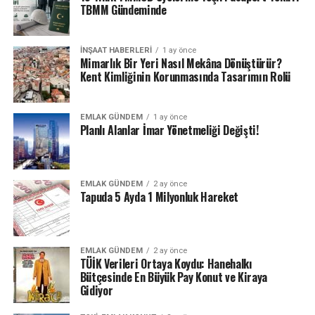
düzenliyorduk.
TBMM Gündeminde
Ama bu kez TÜFE oranını
İNŞAAT HABERLERI
1 ay önce
Mimarlık Bir Yeri Nasıl Mekâna Dönüştürür?
referans aldık. Artış
Kent Kimliğinin Korunmasında Tasarımın Rolü
oranını yüzde 49 yerine
yüzde 24…
EMLAK GÜNDEM
1 ay önce
Planlı Alanlar İmar Yönetmeliği Değişti!
pic.twitter.com/DL5myOuC3r
— Murat KURUM
EMLAK GÜNDEM
2 ay önce
Tapuda 5 Ayda 1 Milyonluk Hareket
(@murat_kurum)
July 18,
2024
EMLAK GÜNDEM
2 ay önce
TÜİK Verileri Ortaya Koydu: Hanehalkı
Bütçesinde En Büyük Pay Konut ve Kiraya
Gidiyor
ETIKETLER