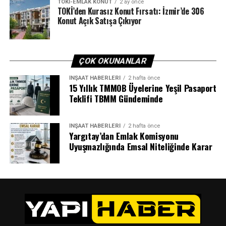
SONRAKI
TOKI-EMLAK KONUT
2 ay önce
13 daireli TOKİ Iğdır Merkez konut hak sahipleri
TOKİ’den Kurasız Konut Fırsatı: İzmir’de 306
belirlendi
Konut Açık Satışa Çıkıyor
ÖNCEKI
Mustafa Levent Sungur, TOKİ Başkanı oldu
ÇOK OKUNANLAR
İNŞAAT HABERLERI
2 hafta önce
15 Yıllık TMMOB Üyelerine Yeşil Pasaport
Teklifi TBMM Gündeminde
İNŞAAT HABERLERI
2 hafta önce
Yargıtay’dan Emlak Komisyonu
Uyuşmazlığında Emsal Niteliğinde Karar