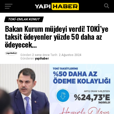
TOKI-EMLAK KONUT
Bakan Kurum müjdeyi verdi! TOKİ’ye
taksit ödeyenler yüzde 50 daha az
ödeyecek…
Gönderi
2 sene önce
Tarih:
2 Ağustos 2024
Gönderen
yapihaber