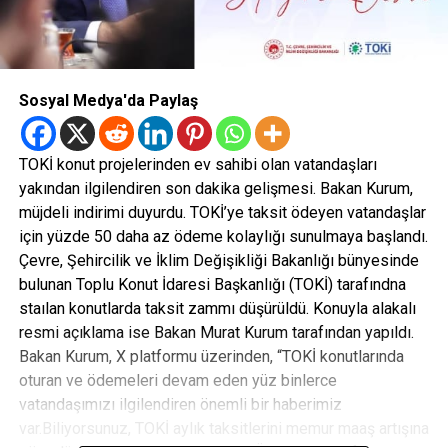
Sosyal Medya'da Paylaş
TOKİ konut projelerinden ev sahibi olan vatandaşları
yakından ilgilendiren son dakika gelişmesi. Bakan Kurum,
müjdeli indirimi duyurdu. TOKİ’ye taksit ödeyen vatandaşlar
için yüzde 50 daha az ödeme kolaylığı sunulmaya başlandı.
Çevre, Şehircilik ve İklim Değişikliği Bakanlığı bünyesinde
bulunan Toplu Konut İdaresi Başkanlığı (TOKİ) tarafındna
staılan konutlarda taksit zammı düşürüldü. Konuyla alakalı
resmi açıklama ise Bakan Murat Kurum tarafından yapıldı.
Bakan Kurum, X platformu üzerinden, “TOKİ konutlarında
oturan ve ödemeleri devam eden yüz binlerce
vatandaşımızı ilgilendiren önemli bir haberimiz
var.Biliyorsunuz, TOKİ aylık taksitlerini memur maaş artışına