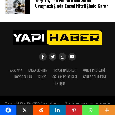
Yargıtay’dan Emlak Komisyonu
Uyuşmazlığında Emsal Niteliğinde Karar
ANASAYFA
EMLAK GÜNDEM
İNŞAAT HABERLERI
KONUT PROJELERI
ROPÖRTAJLAR
KÜNYE
GIZLILIK POLITIKASI
ÇEREZ POLITIKASI
İLETIŞIM
Copyright © 2006 - 2024 Yapihaber.com. Sitede bulunan tüm materyallar
izin alınmadan kullanılamaz. Her hakkı saklıdır.