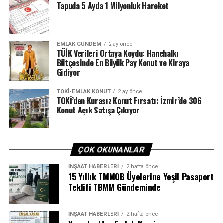
En büyük sorunlarının apartmanlar için temizlik
Tapuda 5 Ayda 1 Milyonluk Hareket
personeli temin etmek olduğunu aktaran Mert Can
Yılmaz şu an için Adana genelinde apartman temizliği
yapabilecek bin kişiye aynı gün içinde istihdam
EMLAK GÜNDEM
2 ay önce
sağlayabileceğine dikkat çekti. Yılmaz, “Apartman
TÜİK Verileri Ortaya Koydu: Hanehalkı
Bütçesinde En Büyük Pay Konut ve Kiraya
temizliği yapacak yüzlerce kişi bu sektörde istihdam
Gidiyor
edilebilir. Temizlikten anlayanların boşta kalma şansları
yok. Güvenlik sektörü için de aynı sözleri söyleyebilirim.
TOKI-EMLAK KONUT
2 ay önce
Özellikle temizlik alanında, kişilerin artık bu işi yapıp
TOKİ’den Kurasız Konut Fırsatı: İzmir’de 306
Konut Açık Satışa Çıkıyor
yapamayacaklarına da bakmıyoruz. Eğitiriz, öğretiriz
diyoruz ama yine işçi bulamıyoruz” diye konuştu.
ÇOK OKUNANLAR
ETIKETLER
ADANA
APARTMAN
HIZMET
İSTIHDAM
İNŞAAT HABERLERI
2 hafta önce
KAT
15 Yıllık TMMOB Üyelerine Yeşil Pasaport
Teklifi TBMM Gündeminde
SONRAKI
Konutta fiyat balonu söndü
ÖNCEKI
İNŞAAT HABERLERI
2 hafta önce
Özhaseki: 2 milyondan fazla konut değişti