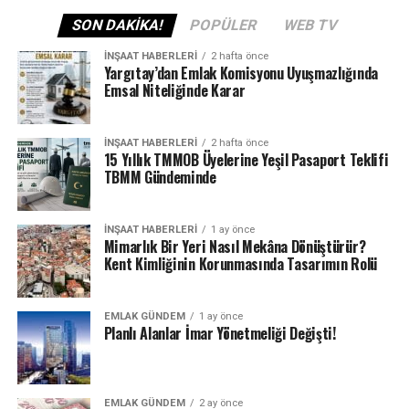
çeşitli sorunlar için usta temini, bina bakımı ve onarımı,
SON DAKIKA!
POPÜLER
WEB TV
yasal işlemler, muhasebe ve finansal işlemler, asansör
bakımı, bahçe bakımı, otopark yönetimi, sigorta
İNŞAAT HABERLERI
2 hafta önce
Yargıtay’dan Emlak Komisyonu Uyuşmazlığında
işlemleri ve apartman sakinlerine iletişim ve
Emsal Niteliğinde Karar
bilgilendirme yapıldığını anımsatan Mert Can Yılmaz,
apartman sakinlerinin hizmet alacakları yönetim
şirketlerinin; mutlaka deneyim ve referanslarına,
İNŞAAT HABERLERI
2 hafta önce
15 Yıllık TMMOB Üyelerine Yeşil Pasaport Teklifi
hizmetlerinin kapsamına, maliyetlerine, yönetim
TBMM Gündeminde
tarzına, apartman sakinleriyle iletişimine yönelik
araştırma yapmaları gerektiğine dikkat çekti.
İNŞAAT HABERLERI
1 ay önce
Mimarlık Bir Yeri Nasıl Mekâna Dönüştürür?
Yılmaz, hizmet alımı yöntemi ile personel teminini
Kent Kimliğinin Korunmasında Tasarımın Rolü
Adana’nın yanı sıra Hatay, Isparta, Balıkesir, Aydın ve
Eskişehir’de gerçekleştirdiklerini şu an için Diyanet Vakfı
ile Aile Sağlığı Merkezleri’ne hizmet sağladıklarını
EMLAK GÜNDEM
1 ay önce
Planlı Alanlar İmar Yönetmeliği Değişti!
sözlerine ekledi.
“Temizlik personeline büyük ihtiyaç var”
EMLAK GÜNDEM
2 ay önce