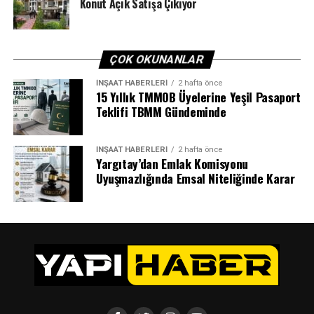
Konut Açık Satışa Çıkıyor
ÇOK OKUNANLAR
İNŞAAT HABERLERI
2 hafta önce
15 Yıllık TMMOB Üyelerine Yeşil Pasaport
Teklifi TBMM Gündeminde
İNŞAAT HABERLERI
2 hafta önce
Yargıtay’dan Emlak Komisyonu
Uyuşmazlığında Emsal Niteliğinde Karar