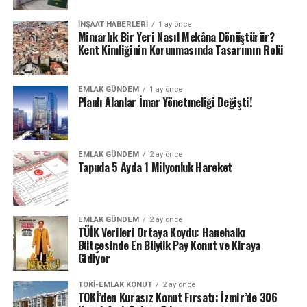
İNŞAAT HABERLERI
1 ay önce
Mimarlık Bir Yeri Nasıl Mekâna Dönüştürür?
Kent Kimliğinin Korunmasında Tasarımın Rolü
EMLAK GÜNDEM
1 ay önce
Planlı Alanlar İmar Yönetmeliği Değişti!
EMLAK GÜNDEM
2 ay önce
Tapuda 5 Ayda 1 Milyonluk Hareket
EMLAK GÜNDEM
2 ay önce
TÜİK Verileri Ortaya Koydu: Hanehalkı
Bütçesinde En Büyük Pay Konut ve Kiraya
Gidiyor
TOKI-EMLAK KONUT
2 ay önce
TOKİ’den Kurasız Konut Fırsatı: İzmir’de 306