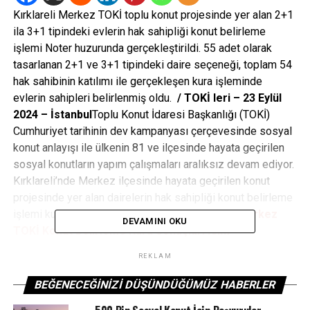
Kırklareli Merkez TOKİ toplu konut projesinde yer alan 2+1
ila 3+1 tipindeki evlerin hak sahipliği konut belirleme
işlemi Noter huzurunda gerçekleştirildi. 55 adet olarak
tasarlanan 2+1 ve 3+1 tipindeki daire seçeneği, toplam 54
hak sahibinin katılımı ile gerçekleşen kura işleminde
evlerin sahipleri belirlenmiş oldu.
/ TOKİ leri – 23 Eylül
2024 – İstanbul
Toplu Konut İdaresi Başkanlığı (TOKİ)
Cumhuriyet tarihinin dev kampanyası çerçevesinde sosyal
konut anlayışı ile ülkenin 81 ve ilçesinde hayata geçirilen
sosyal konutların yapım çalışmaları aralıksız devam ediyor.
Kırklareli’nde Merkez ilçesinde hayata geçirilen konut
projesinde yer alan dairelerin hak sahipliği konut belirleme
işlemi kura heyecanı bugün yaşandı.
Kırklareli Merkez
DEVAMINI OKU
TOKİ Konut Belirleme Kura Sonuçları İsim
Listesi
Kırklareli Merkez TOKİ konut belirleme kura çekilişi
REKLAM
sonuçları isim listesini YouTube kanalı canlı yayın
videosundan izleyebilirsiniz.Kırklareli Merkez TOKİ hak
BEĞENECEĞINIZI DÜŞÜNDÜĞÜMÜZ HABERLER
sahipliği konut belirleme kura çekilişi sonuçları isim isim