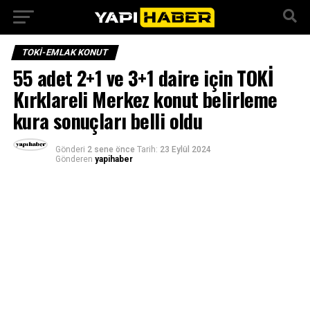
TOKI-EMLAK KONUT
55 adet 2+1 ve 3+1 daire için TOKİ
Kırklareli Merkez konut belirleme
kura sonuçları belli oldu
Gönderi
2 sene önce
Tarih:
23 Eylül 2024
Gönderen
yapihaber