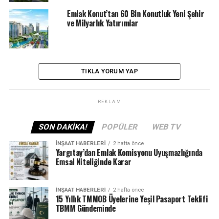
Emlak Konut’tan 60 Bin Konutluk Yeni Şehir
ve Milyarlık Yatırımlar
TIKLA YORUM YAP
REKLAM
SON DAKIKA!
POPÜLER
WEB TV
İNŞAAT HABERLERI
2 hafta önce
Yargıtay’dan Emlak Komisyonu Uyuşmazlığında
Emsal Niteliğinde Karar
İNŞAAT HABERLERI
2 hafta önce
15 Yıllık TMMOB Üyelerine Yeşil Pasaport Teklifi
TBMM Gündeminde