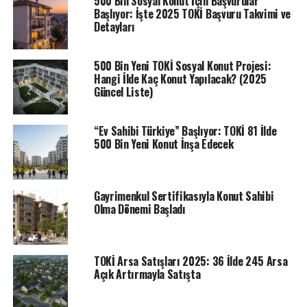
500 Bin Sosyal Konut İçin Başvurular
tam listesi belirlendi. Noter huzurunda, TOKİ resmi
Başlıyor: İşte 2025 TOKİ Başvuru Takvimi ve
YouTube kanalı üzerinden canlı yayınlanan Kırklareli
Detayları
Merkez konut belirleme kura sonuçları açıklandı.
TOKİ
KIRKLARELİ MERKEZ KURA ÇEKİLİŞİ CANLI YAYINI
500 Bin Yeni TOKİ Sosyal Konut Projesi:
Hangi İlde Kaç Konut Yapılacak? (2025
Güncel Liste)
ETIKETLER
EMLAK KONUT
TOKİ
TOKI HABERLERI
“Ev Sahibi Türkiye” Başlıyor: TOKİ 81 İlde
SONRAKI
400 adet 2+1 ve 3+1 daire için TOKİ Van Edremit konut
500 Bin Yeni Konut İnşa Edecek
belirleme kura sonuçları belli oldu
ÖNCEKI
198 adet 2+1 ve 3+1 daire için TOKİ Konya Cihanbeyli
Gayrimenkul Sertifikasıyla Konut Sahibi
konut belirleme kura sonuçları açıklandı
Olma Dönemi Başladı
TOKİ Arsa Satışları 2025: 36 İlde 245 Arsa
Açık Artırmayla Satışta