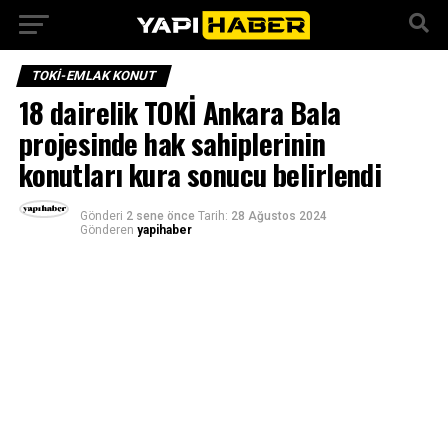
TOKI-EMLAK KONUT
18 dairelik TOKİ Ankara Bala
projesinde hak sahiplerinin
konutları kura sonucu belirlendi
Gönderi
2 sene önce
Tarih:
28 Ağustos 2024
Gönderen
yapihaber