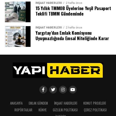
İNŞAAT HABERLERI
2 hafta önce
15 Yıllık TMMOB Üyelerine Yeşil Pasaport
Teklifi TBMM Gündeminde
İNŞAAT HABERLERI
2 hafta önce
Yargıtay’dan Emlak Komisyonu
Uyuşmazlığında Emsal Niteliğinde Karar
ANASAYFA
EMLAK GÜNDEM
İNŞAAT HABERLERI
KONUT PROJELERI
ROPÖRTAJLAR
KÜNYE
GIZLILIK POLITIKASI
ÇEREZ POLITIKASI