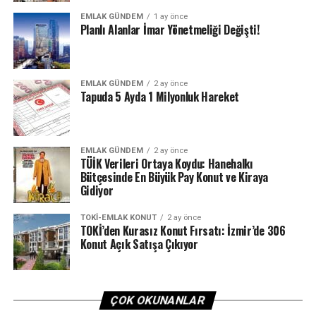
EMLAK GÜNDEM
1 ay önce
Planlı Alanlar İmar Yönetmeliği Değişti!
EMLAK GÜNDEM
2 ay önce
Tapuda 5 Ayda 1 Milyonluk Hareket
EMLAK GÜNDEM
2 ay önce
TÜİK Verileri Ortaya Koydu: Hanehalkı
Bütçesinde En Büyük Pay Konut ve Kiraya
Gidiyor
TOKI-EMLAK KONUT
2 ay önce
TOKİ’den Kurasız Konut Fırsatı: İzmir’de 306
Konut Açık Satışa Çıkıyor
ÇOK OKUNANLAR