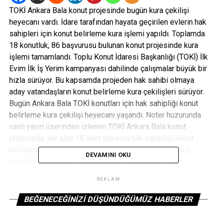
TOKİ Ankara Bala konut projesinde bugün kura çekilişi
heyecanı vardı. İdare tarafından hayata geçirilen evlerin hak
sahipleri için konut belirleme kura işlemi yapıldı. Toplamda
18 konutluk, 86 başvurusu bulunan konut projesinde kura
işlemi tamamlandı. Toplu Konut İdaresi Başkanlığı (TOKİ) İlk
Evim İlk İş Yerim kampanyası dahilinde çalışmalar büyük bir
hızla sürüyor. Bu kapsamda projeden hak sahibi olmaya
aday vatandaşların konut belirleme kura çekilişleri sürüyor.
Bugün Ankara Bala TOKİ konutları için hak sahipliği konut
belirleme kura çekilişi heyecanı yaşandı. Noter huzurunda
canlı yayın üzerinden izlenen TOKİ Ankara Bala konut
projesinde yer alan 18 adet dairenin hak sahipliği konut
belirleme kura çekilişi tamamlanmış oldu. Kura çekilişi
DEVAMINI OKU
sonuçları ise akşam saatlerinde e-devlet üzerinden
açıklanacak.
KURA ÇEKİLİŞİ CANLI YAYININI BURADAN
REKLAM
İZLEYEBİLİRSİNİZ
BEĞENECEĞINIZI DÜŞÜNDÜĞÜMÜZ HABERLER
ETIKETLER