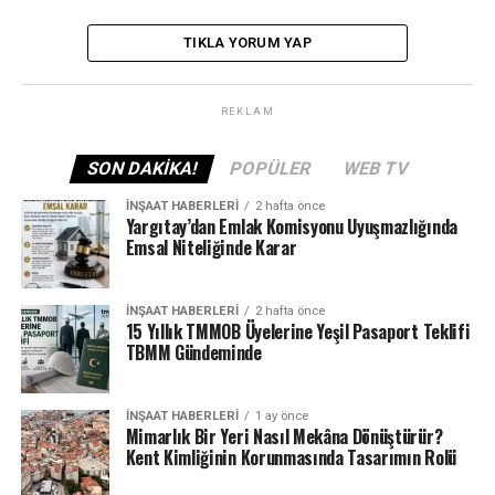
SONRAKI
11 daireli Aydın Nazilli TOKİ hak sahipliği konut belirleme
TIKLA YORUM YAP
kurası yapıldı
ÖNCEKI
REKLAM
TOKİ o ilde konut satışı için başvuru almaya başladı!
9.433 TL taksitle TOKİ’den satılık evler satışa çıktı
SON DAKIKA!
POPÜLER
WEB TV
İNŞAAT HABERLERI
2 hafta önce
Yargıtay’dan Emlak Komisyonu Uyuşmazlığında
Emsal Niteliğinde Karar
İNŞAAT HABERLERI
2 hafta önce
15 Yıllık TMMOB Üyelerine Yeşil Pasaport Teklifi
TBMM Gündeminde
İNŞAAT HABERLERI
1 ay önce
Mimarlık Bir Yeri Nasıl Mekâna Dönüştürür?
Kent Kimliğinin Korunmasında Tasarımın Rolü