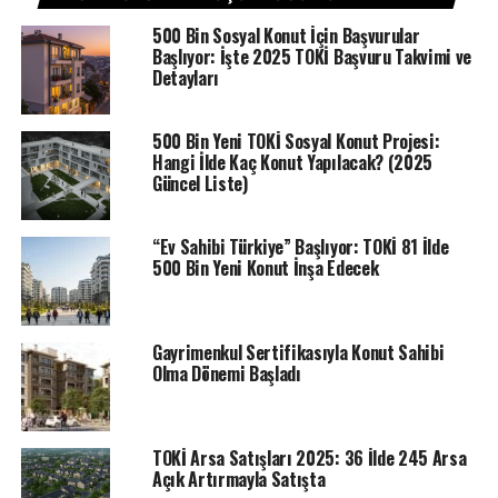
2024 tarihleri arasında gerçekleştirilebilecek.
500 Bin Sosyal Konut İçin Başvurular
Kura yöntemiyle başvuru almaya başlanacak TOKİ Erzurum
Başlıyor: İşte 2025 TOKİ Başvuru Takvimi ve
Aşkale konut projesinde 11 adet 2+1 ve 2 adet 3+1 daire
Detayları
için satış yapılacak. Projede daire fiyatları 1.667.825,53
TL’den başlangıç gösteriyor, 2.416.321,92 TL en yüksek
500 Bin Yeni TOKİ Sosyal Konut Projesi:
fiyatla satılacak. 120 ay vade imkanı ile 10.423 TL taksitle
Hangi İlde Kaç Konut Yapılacak? (2025
Erzurum Aşkale TOKİ konut projesinde evlerin satış
Güncel Liste)
başvurusu sonrası 18 Ekim tarihinde kura çekimi ile hak
sahipleri belirlenecek.
“Ev Sahibi Türkiye” Başlıyor: TOKİ 81 İlde
TOKİ 100 Bin Sosyal Konut hakkında son dakika
500 Bin Yeni Konut İnşa Edecek
açıklama! TOKİ o evlerin ücreti ve konut belirleme
kura tarihlerini paylaştı!
TOKİ 100 Bin konut presinde yer alan evler için açıklama,
Gayrimenkul Sertifikasıyla Konut Sahibi
yeni bir duyuru yayınladı. Bu kapsamda 2+1 ve 3+1 daire
Olma Dönemi Başladı
seçenekleri yer alan kampanyada kura ile fiyatlar paylaşıldı.
ETIKETLER
EMLAK KONUT
TOKİ
TOKI HABERLERI
TOKİ Arsa Satışları 2025: 36 İlde 245 Arsa
Açık Artırmayla Satışta
SONRAKI