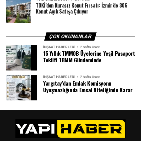
TOKİ’den Kurasız Konut Fırsatı: İzmir’de 306
Konut Açık Satışa Çıkıyor
ÇOK OKUNANLAR
İNŞAAT HABERLERI
2 hafta önce
15 Yıllık TMMOB Üyelerine Yeşil Pasaport
Teklifi TBMM Gündeminde
İNŞAAT HABERLERI
2 hafta önce
Yargıtay’dan Emlak Komisyonu
Uyuşmazlığında Emsal Niteliğinde Karar