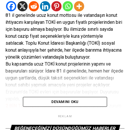
81 il genelinde ucuz konut mottosu ile vatandaşın konut
ihtiyacını karşılayan TOKİ en uygun fiyatlı projelerinden biri
için başvuru almaya başlıyor. Bu ilimizde sınırlı sayıda
konut cazip fiyat seçenekleriyle kura yöntemiyle
satılacak. Toplu Konut İdaresi Başkanlığı (TOKİ) sosyal
konut anlayışıyla her şehirde, her ilçede barınma ihtiyacına
yönelik çözümleri vatandaşla buluşturuyor.
Bu kapsamda ucuz TOKİ konut projelerinin yapımı ve
başvuruları sürüyor. İdare 81 il genelinde, hemen her ilçede
uygun şartlarda, düşük taksit seçenekleri ile vatandaşı
konut sahibi yapmak amacıyla yeni projeler açıklıyor.
Erzurum’da TOKİ evleri için başvurular başlıyor. Duyurusu
yapıldı, 3 Ekim itibariyle başvuru alınmaya başlıyor.
DEVAMINI OKU
2 BİN TL BAŞVURU BEDELİ!
Toplu Konut İdaresi, Erzurum
ilinde Aşkale konut projesi için başvuru almaya başlayacak.
REKLAM
TOKİ Erzurum Aşkale projesinde yer alan 2+1 ve 3+1
tipinde daire seçenekleri için başvurular 03 Ekim – 11 Ekim
BEĞENECEĞINIZI DÜŞÜNDÜĞÜMÜZ HABERLER