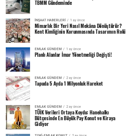
TBMM Gündeminde
İNŞAAT HABERLERI
1 ay önce
Mimarlık Bir Yeri Nasıl Mekâna Dönüştürür?
Kent Kimliğinin Korunmasında Tasarımın Rolü
EMLAK GÜNDEM
1 ay önce
Planlı Alanlar İmar Yönetmeliği Değişti!
EMLAK GÜNDEM
2 ay önce
Tapuda 5 Ayda 1 Milyonluk Hareket
EMLAK GÜNDEM
2 ay önce
TÜİK Verileri Ortaya Koydu: Hanehalkı
Bütçesinde En Büyük Pay Konut ve Kiraya
Gidiyor
TOKI-EMLAK KONUT
2 ay önce