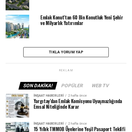
53 daireli TOKİ Trabzon Şalpazarı hak sahipliği konut
belirleme kura sonuçları belli oldu
Emlak Konut’tan 60 Bin Konutluk Yeni Şehir
ÖNCEKI
ve Milyarlık Yatırımlar
TOKİ 100 Bin Sosyal Konut hakkında kritik açıklama!
TOKİ evlerinin ücreti ve konut belirleme kuraları belli
oldu
TIKLA YORUM YAP
REKLAM
SON DAKIKA!
POPÜLER
WEB TV
İNŞAAT HABERLERI
2 hafta önce
Yargıtay’dan Emlak Komisyonu Uyuşmazlığında
Emsal Niteliğinde Karar
İNŞAAT HABERLERI
2 hafta önce
15 Yıllık TMMOB Üyelerine Yeşil Pasaport Teklifi