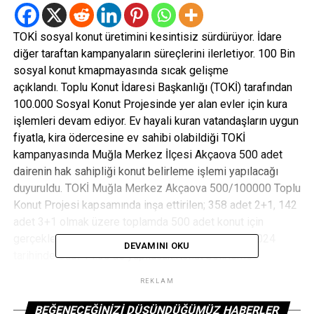
TOKİ sosyal konut üretimini kesintisiz sürdürüyor. İdare
diğer taraftan kampanyaların süreçlerini ilerletiyor. 100 Bin
sosyal konut kmapmayasında sıcak gelişme
açıklandı. Toplu Konut İdaresi Başkanlığı (TOKİ) tarafından
100.000 Sosyal Konut Projesinde yer alan evler için kura
işlemleri devam ediyor. Ev hayali kuran vatandaşların uygun
fiyatla, kira ödercesine ev sahibi olabildiği TOKİ
kampanyasında Muğla Merkez İlçesi Akçaova 500 adet
dairenin hak sahipliği konut belirleme işlemi yapılacağı
duyuruldu. TOKİ Muğla Merkez Akçaova 500/100000 Toplu
Konut Projesi kapsamında inşa ettirilen; 358 adet 2+1, 142
adet 3+1 olmak üzere toplamda 500 adet konut için
gerçekleştirilecek konut belirleme kurası 1 Ekim 2024
DEVAMINI OKU
tarihinde Saat 14:00’de yapılacak.Konut belirleme
kurasından sonra Gayrimenkul Satış Sözleşmesi hak
REKLAM
sahipleri tarafından 10 Ekim 2024 – 11 Kasım 2024
tarihleri arasında T.C. Ziraat Bankası A.Ş tüm şubelerinde
BEĞENECEĞINIZI DÜŞÜNDÜĞÜMÜZ HABERLER