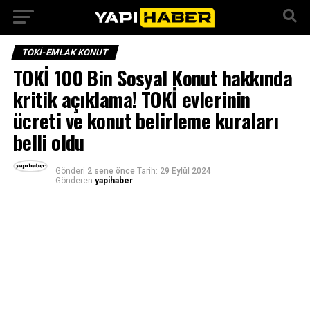
TOKI-EMLAK KONUT
TOKİ 100 Bin Sosyal Konut hakkında
kritik açıklama! TOKİ evlerinin
ücreti ve konut belirleme kuraları
belli oldu
Gönderi
2 sene önce
Tarih:
29 Eylül 2024
Gönderen
yapihaber