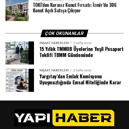
TOKİ’den Kurasız Konut Fırsatı: İzmir’de 306
Konut Açık Satışa Çıkıyor
ÇOK OKUNANLAR
İNŞAAT HABERLERI
2 hafta önce
15 Yıllık TMMOB Üyelerine Yeşil Pasaport
Teklifi TBMM Gündeminde
İNŞAAT HABERLERI
2 hafta önce
Yargıtay’dan Emlak Komisyonu
Uyuşmazlığında Emsal Niteliğinde Karar