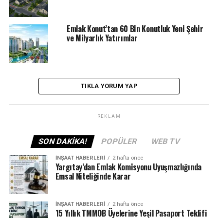
SONRAKI
TOKİ en uygun fiyatlı projelerinden birine başlıyor! Bu
Emlak Konut’tan 60 Bin Konutluk Yeni Şehir
şehirde 2+1, 3+1 TOKİ evleri için başvurular 3 Ekimde
ve Milyarlık Yatırımlar
başlıyor
ÖNCEKI
200 dairelik TOKİ Afyonkarahisar Merkez konut
belirleme kura sonuçları açıklandı
TIKLA YORUM YAP
REKLAM
SON DAKIKA!
POPÜLER
WEB TV
İNŞAAT HABERLERI
2 hafta önce
Yargıtay’dan Emlak Komisyonu Uyuşmazlığında
Emsal Niteliğinde Karar
İNŞAAT HABERLERI
2 hafta önce
15 Yıllık TMMOB Üyelerine Yeşil Pasaport Teklifi