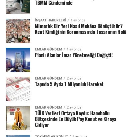
TBMM Gündeminde
İNŞAAT HABERLERI
1 ay önce
Mimarlık Bir Yeri Nasıl Mekâna Dönüştürür?
Kent Kimliğinin Korunmasında Tasarımın Rolü
EMLAK GÜNDEM
1 ay önce
Planlı Alanlar İmar Yönetmeliği Değişti!
EMLAK GÜNDEM
2 ay önce
Tapuda 5 Ayda 1 Milyonluk Hareket
EMLAK GÜNDEM
2 ay önce
TÜİK Verileri Ortaya Koydu: Hanehalkı
Bütçesinde En Büyük Pay Konut ve Kiraya
Gidiyor
TOKI-EMLAK KONUT
2 ay önce