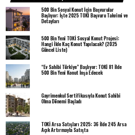
imzalanacak. TOKİ Muğla Merkez Akçaova projesi 21
500 Bin Sosyal Konut İçin Başvurular
bloktan oluşan 142 adet 3+1 ve 358 adet 2+1 konutların
Başlıyor: İşte 2025 TOKİ Başvuru Takvimi ve
fiyatları da açıklandı.Muğla Merkez Akçaova TOKİ
Detayları
projesinde 1 Ekim tarihinde düzenlenecek hak sahipliği
belirleme kurası sonrası ilk işlemler arasında satış bedeli
500 Bin Yeni TOKİ Sosyal Konut Projesi:
üzerinden yüzde 10 peşinat ödenmesi olacak.Muğla
Hangi İlde Kaç Konut Yapılacak? (2025
Merkez Akçaova TOKİ’de evlerin fiyatları değişiklik
Güncel Liste)
gösteriyor. Projede en uygun daire seçeneği 2+1 konutlar
zemin katta 1 milyon 569 bin 800 TL’den başlangıç
“Ev Sahibi Türkiye” Başlıyor: TOKİ 81 İlde
gösteriyor.TOKİ 3. Etap Sosyal konutlarının 3+1 konutları
500 Bin Yeni Konut İnşa Edecek
ise en düşük satış bedeli 1 milyon 925 bin 700’den
başlangıç gösterirken, 2 milyon 325 bin 700 TL olarak
açıklandı. 1 Ekim tarihinde gerçekleştirilecek Muğla
Gayrimenkul Sertifikasıyla Konut Sahibi
Merkez Akçaova TOKİ hak sahipliği belirleme kura çekilişi
Olma Dönemi Başladı
sonuçlarına dair haberi sitemiz üzerinden takip
edebilirsiniz.
TOKİ Arsa Satışları 2025: 36 İlde 245 Arsa
Açık Artırmayla Satışta
ETIKETLER
EMLAK KONUT
TOKİ
TOKI HABERLERI