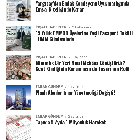
Yargıtay’dan Emlak Komisyonu Uyuşmazlığında
Emsal Niteliğinde Karar
İNŞAAT HABERLERI
2 hafta önce
15 Yıllık TMMOB Üyelerine Yeşil Pasaport Teklifi
TBMM Gündeminde
İNŞAAT HABERLERI
1 ay önce
Mimarlık Bir Yeri Nasıl Mekâna Dönüştürür?
Kent Kimliğinin Korunmasında Tasarımın Rolü
EMLAK GÜNDEM
1 ay önce
Planlı Alanlar İmar Yönetmeliği Değişti!
EMLAK GÜNDEM
2 ay önce
Tapuda 5 Ayda 1 Milyonluk Hareket