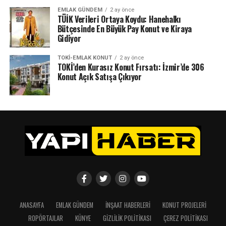
EMLAK GÜNDEM
2 ay önce
TÜİK Verileri Ortaya Koydu: Hanehalkı
Bütçesinde En Büyük Pay Konut ve Kiraya
Gidiyor
TOKI-EMLAK KONUT
2 ay önce
TOKİ’den Kurasız Konut Fırsatı: İzmir’de 306
Konut Açık Satışa Çıkıyor
ANASAYFA
EMLAK GÜNDEM
İNŞAAT HABERLERI
KONUT PROJELERI
ROPÖRTAJLAR
KÜNYE
GIZLILIK POLITIKASI
ÇEREZ POLITIKASI