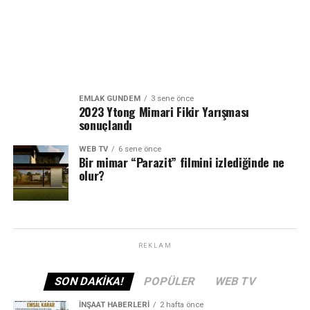
EMLAK GÜNDEM
3 sene önce
2023 Ytong Mimari Fikir Yarışması
sonuçlandı
WEB TV
6 sene önce
Bir mimar “Parazit” filmini izlediğinde ne
olur?
REKLAM
SON DAKIKA!
POPÜLER
WEB TV
İNŞAAT HABERLERI
2 hafta önce