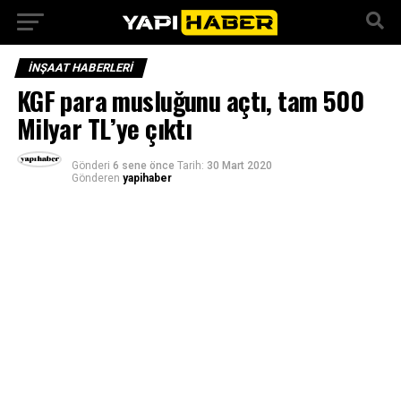
İNŞAAT HABERLERI
KGF para musluğunu açtı, tam 500
Milyar TL’ye çıktı
Gönderi
6 sene önce
Tarih:
30 Mart 2020
Gönderen
yapihaber