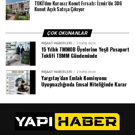
kefaletle sağlanan krediden, borcun %20’sini aşmaması
TOKİ’den Kurasız Konut Fırsatı: İzmir’de 306
Konut Açık Satışa Çıkıyor
şartıyla öncelikle olarak ödenmesi şartı da 31 Aralık’a
kadar aranmayacak.
ÇOK OKUNANLAR
ETIKETLER
500 MILYAR TL
KGF
PARA MUSLUĞU
İNŞAAT HABERLERI
2 hafta önce
15 Yıllık TMMOB Üyelerine Yeşil Pasaport
SONRAKI
Teklifi TBMM Gündeminde
İşte 3 Boyutlu Robotik Yeni İnşaat Teknolojisi!
ÖNCEKI
İnşaat sektörü çalışanları Coronavirus’e rağmen çalışmak
İNŞAAT HABERLERI
2 hafta önce
Yargıtay’dan Emlak Komisyonu
zorunda
Uyuşmazlığında Emsal Niteliğinde Karar