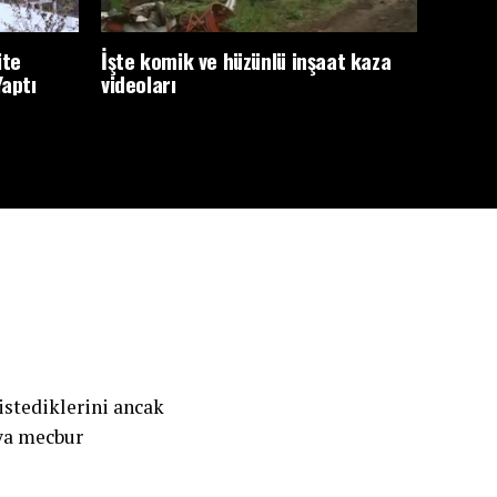
ite
İşte komik ve hüzünlü inşaat kaza
Yaptı
videoları
istediklerini ancak
aya mecbur