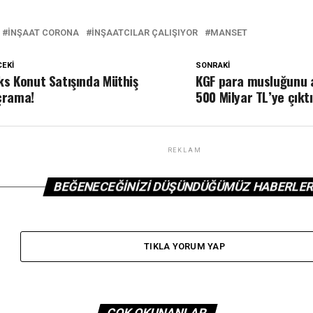
INŞAAT CORONA
INŞAATCILAR ÇALIŞIYOR
MANSET
EKI
SONRAKI
ks Konut Satışında Müthiş
KGF para musluğunu 
çrama!
500 Milyar TL’ye çıktı
REKLAM
BEĞENECEĞINIZI DÜŞÜNDÜĞÜMÜZ HABERLE
TIKLA YORUM YAP