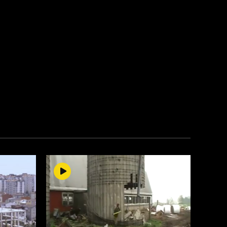
çağrılarına uymak istediklerini ancak başka bir
gelirleri olmadığını belirten inşaat çalışanları,
çalışmaya mecbur olduklarını söylediler.