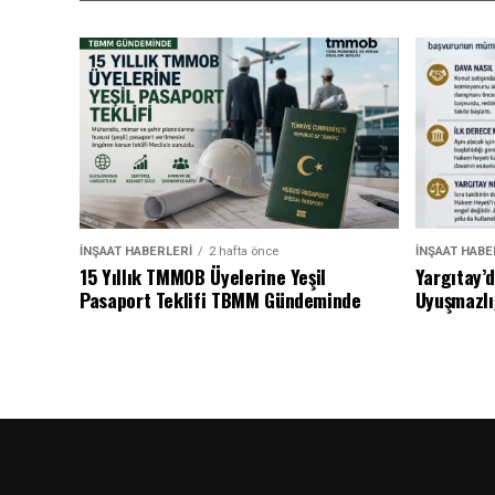
İNŞAAT HABERLERI
2 hafta önce
İNŞAAT HABE
15 Yıllık TMMOB Üyelerine Yeşil
Yargıtay’
Pasaport Teklifi TBMM Gündeminde
Uyuşmazlı