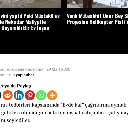
vini yaptı! Peki Müstakil ev
Vanlı Müteahhit Onur Bey S
de Nekadar Maliyetle
Projesine Helikopter Pisti 
Dayanıklı Bir Ev İnşaa
önderi
6 sene önce
Tarih:
29 Mart 2020
önderen
yapihaber
edya'da Paylaş
rus tedbirleri kapsamında “Evde kal” çağrılarına uymak 
 gelirleri olmadığını belirten inşaat çalışanları, çalışm
nı söylediler.