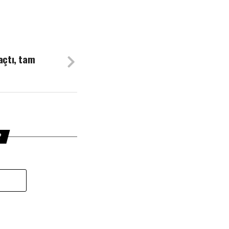
açtı, tam
R