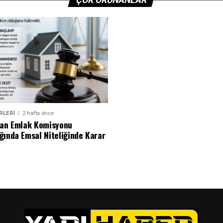
ÇOK OKUNANLAR
RLERI
2 hafta önce
dan Emlak Komisyonu
ğında Emsal Niteliğinde Karar