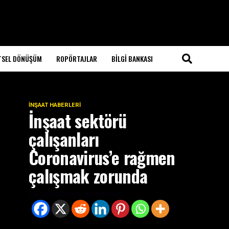
TSEL DÖNÜŞÜM
ROPÖRTAJLAR
BILGI BANKASI
İNŞAAT HABERLERI
İnşaat sektörü
çalışanları
Coronavirus’e rağmen
çalışmak zorunda
Sosyal Medya'da Paylaş
Coronavirus tedbirleri kapsamında “Evde kal”