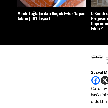
Minik Tuğlalardan Küçük Evler Yapan
O Kendi e
Adam | DIY İnşaat
Projesin
Depreme 
Edilir?
G
G
Sosyal M
Coronavi
başka bir
oldukları