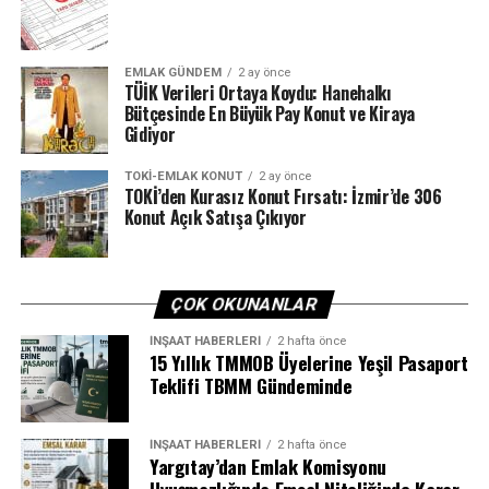
Kule vinçler dövize endeksli. Fakat sektör yeniden
kendine geldi. Ve biz de yatırımlarımıza kaldığımız
yerden devam ediyoruz. Ülkemize güveniyoruz ve yatırım
EMLAK GÜNDEM
2 ay önce
yaparak bu ülkeye hizmet edeceğimizi biliyoruz. Şu anda
TÜİK Verileri Ortaya Koydu: Hanehalkı
Bütçesinde En Büyük Pay Konut ve Kiraya
makinalarımızın yüzde 80’i hizmet veriyor.” dedi. Kule
Gidiyor
vinçlere ruhsat verilmediğini, sadece üretici firmaların
kimlik verdiğini söyleyen Sönmez, servis konusunda
TOKI-EMLAK KONUT
2 ay önce
kendi bünyesinde profesyönel ekip oluşturduklarını,
TOKİ’den Kurasız Konut Fırsatı: İzmir’de 306
Konut Açık Satışa Çıkıyor
kiralık vinçlerde oluşabilecek arızalara anında müdahale
ettiklerini söyledi.
ÇOK OKUNANLAR
İNŞAAT HABERLERI
2 hafta önce
“Bu işte ‘Biz olduk’ diye bir
15 Yıllık TMMOB Üyelerine Yeşil Pasaport
şey yoktur. Teknoloji
Teklifi TBMM Gündeminde
geliştikçe yeni ürünleri
İNŞAAT HABERLERI
2 hafta önce
takip ediyor, parkurumuzu
Yargıtay’dan Emlak Komisyonu