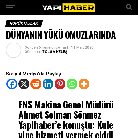
ROPÖRTAJLAR
DÜNYANIN YÜKÜ OMUZLARINDA
Gönderi
6 sene önce
Tarih:
11 Mart 2020
Gönderen
TOLGA KELEŞ
Sosyal Medya'da Paylaş
FNS Makina Genel Müdürü
Ahmet Selman Sönmez
Yapihaber’e konuştu: Kule
vinç hizmeti vermek ciddi