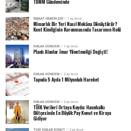
TBMM Gündeminde
İNŞAAT HABERLERI
1 ay önce
Mimarlık Bir Yeri Nasıl Mekâna Dönüştürür?
Kent Kimliğinin Korunmasında Tasarımın Rolü
EMLAK GÜNDEM
1 ay önce
Planlı Alanlar İmar Yönetmeliği Değişti!
EMLAK GÜNDEM
2 ay önce
Tapuda 5 Ayda 1 Milyonluk Hareket
EMLAK GÜNDEM
2 ay önce
TÜİK Verileri Ortaya Koydu: Hanehalkı
Bütçesinde En Büyük Pay Konut ve Kiraya
Gidiyor
TOKI-EMLAK KONUT
2 ay önce