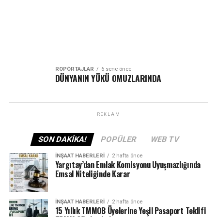
ROPÖRTAJLAR
6 sene önce
DÜNYANIN YÜKÜ OMUZLARINDA
REKLAM
SON DAKIKA!
POPÜLER
WEB TV
İNŞAAT HABERLERI
2 hafta önce
Yargıtay’dan Emlak Komisyonu Uyuşmazlığında
Emsal Niteliğinde Karar
İNŞAAT HABERLERI
2 hafta önce
15 Yıllık TMMOB Üyelerine Yeşil Pasaport Teklifi