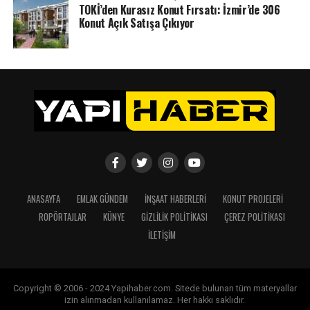
TOKİ’den Kurasız Konut Fırsatı: İzmir’de 306
Konut Açık Satışa Çıkıyor
ANASAYFA
EMLAK GÜNDEM
İNŞAAT HABERLERI
KONUT PROJELERI
ROPÖRTAJLAR
KÜNYE
GIZLILIK POLITIKASI
ÇEREZ POLITIKASI
İLETIŞIM
Copyright © 2006 - 2024 Yapihaber.com. Sitede bulunan tüm materyallar
izin alınmadan kullanılamaz. Her hakkı saklıdır.