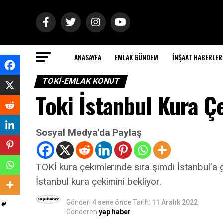
ANASAYFA
EMLAK GÜNDEM
İNŞAAT HABERLER
TOKI-EMLAK KONUT
Toki İstanbul Kura 
Sosyal Medya'da Paylaş
TOKİ kura çekimlerinde sıra şimdi İstanbul’a
İstanbul kura çekimini bekliyor.
Gönderi
4 sene önce
Tarih:
11 Aralık 2022
Gönderen
yapihaber