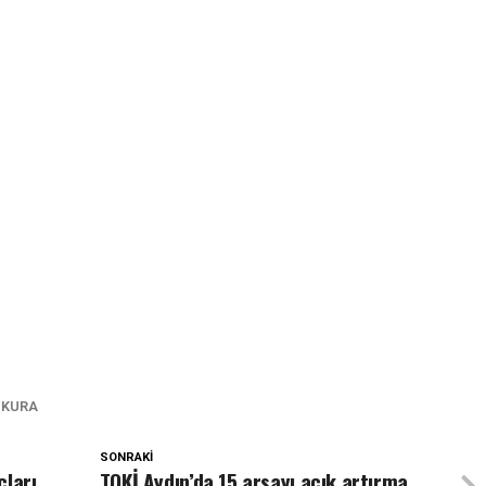
 KURA
SONRAKI
çları
TOKİ Aydın’da 15 arsayı açık artırma