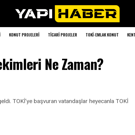
I
KONUT PROJELERI
TICARI PROJELER
TOKI-EMLAK KONUT
KEN
Çekimleri Ne Zaman?
 geldi. TOKİ’ye başvuran vatandaşlar heyecanla TOKİ