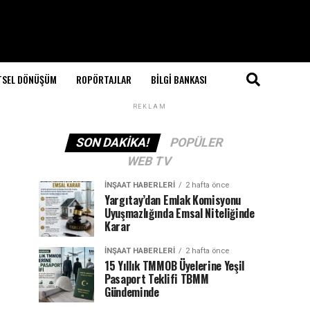
TSEL DÖNÜŞÜM
ROPÖRTAJLAR
BILGI BANKASI
REKLAM
SON DAKIKA!
POPÜLER
WEB TV
İNŞAAT HABERLERI
2 hafta önce
Yargıtay’dan Emlak Komisyonu
Uyuşmazlığında Emsal Niteliğinde
Karar
İNŞAAT HABERLERI
2 hafta önce
15 Yıllık TMMOB Üyelerine Yeşil
Pasaport Teklifi TBMM
Gündeminde