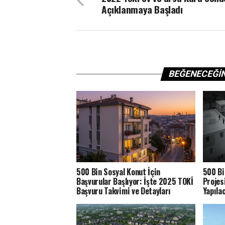
Açıklanmaya Başladı
BEĞENECEĞI
500 Bin Sosyal Konut İçin
500 Bi
Başvurular Başlıyor: İşte 2025 TOKİ
Projes
Başvuru Takvimi ve Detayları
Yapıla