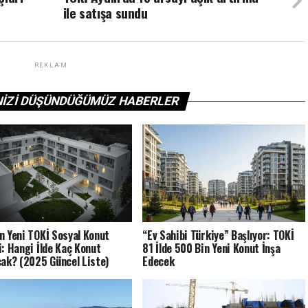
ile satışa sundu
REKLAM
NIZI DÜŞÜNDÜĞÜMÜZ HABERLER
n Yeni TOKİ Sosyal Konut
“Ev Sahibi Türkiye” Başlıyor: TOKİ
i: Hangi İlde Kaç Konut
81 İlde 500 Bin Yeni Konut İnşa
cak? (2025 Güncel Liste)
Edecek