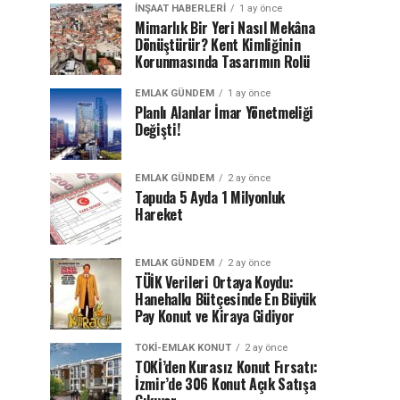
İNŞAAT HABERLERI
1 ay önce
Mimarlık Bir Yeri Nasıl Mekâna
Dönüştürür? Kent Kimliğinin
Korunmasında Tasarımın Rolü
EMLAK GÜNDEM
1 ay önce
Planlı Alanlar İmar Yönetmeliği
Değişti!
EMLAK GÜNDEM
2 ay önce
Tapuda 5 Ayda 1 Milyonluk
Hareket
EMLAK GÜNDEM
2 ay önce
TÜİK Verileri Ortaya Koydu:
Hanehalkı Bütçesinde En Büyük
Pay Konut ve Kiraya Gidiyor
TOKI-EMLAK KONUT
2 ay önce
TOKİ’den Kurasız Konut Fırsatı:
İzmir’de 306 Konut Açık Satışa