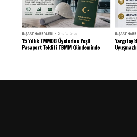
İNŞAAT HABERLERI
2 hafta önce
İNŞAAT HABE
15 Yıllık TMMOB Üyelerine Yeşil
Yargıtay’
Pasaport Teklifi TBMM Gündeminde
Uyuşmazlı