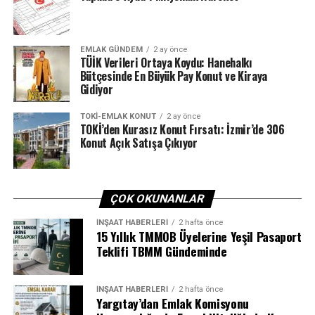
yaşam alanı
sunuyor.
Hizmet Odaklı Yaşam: 7/24 Concierge
EMLAK GÜNDEM
2 ay önce
Sistemi
TÜİK Verileri Ortaya Koydu: Hanehalkı
Bütçesinde En Büyük Pay Konut ve Kiraya
Mormarin Villas sakinleri,
housekeeping
,
Gidiyor
çamaşırhane
,
bahçe ve havuz bakımı
,
gastronomi
hizmetleri
,
şoför ve transfer
gibi kapsamlı
TOKI-EMLAK KONUT
2 ay önce
TOKİ’den Kurasız Konut Fırsatı: İzmir’de 306
olanaklardan 7/24 faydalanabiliyor. Ayrıca
parti ve
Konut Açık Satışa Çıkıyor
organizasyon
hizmetleri, çocuk bakımı ve teknik destek
gibi yaşamı kolaylaştıran birçok servis, tek noktadan
sunuluyor.
ÇOK OKUNANLAR
Sağlıklı Yaşam ve Doğa Dostu Yaklaşım
İNŞAAT HABERLERI
2 hafta önce
15 Yıllık TMMOB Üyelerine Yeşil Pasaport
Proje içerisinde
spa, sağlık kabini, açık hava sineması,
Teklifi TBMM Gündeminde
oyun alanları, evcil hayvan hizmetleri
ve daha birçok
sosyal aktivite alanı yer alıyor.
İNŞAAT HABERLERI
2 hafta önce
Yargıtay’dan Emlak Komisyonu
Yağmur suyu toplama sistemleri
,
atık su arıtma
,