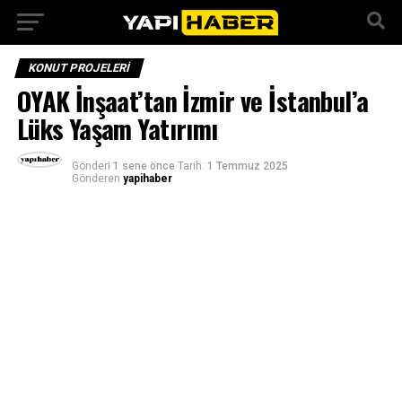
KONUT PROJELERI
OYAK İnşaat’tan İzmir ve İstanbul’a
Lüks Yaşam Yatırımı
Gönderi
1 sene önce
Tarih:
1 Temmuz 2025
Gönderen
yapihaber