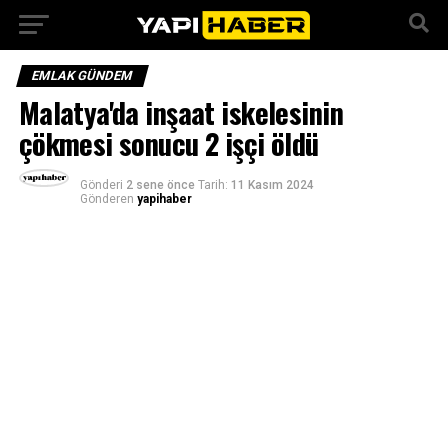
EMLAK GÜNDEM
Malatya'da inşaat iskelesinin
çökmesi sonucu 2 işçi öldü
Gönderi
2 sene önce
Tarih:
11 Kasım 2024
Gönderen
yapihaber