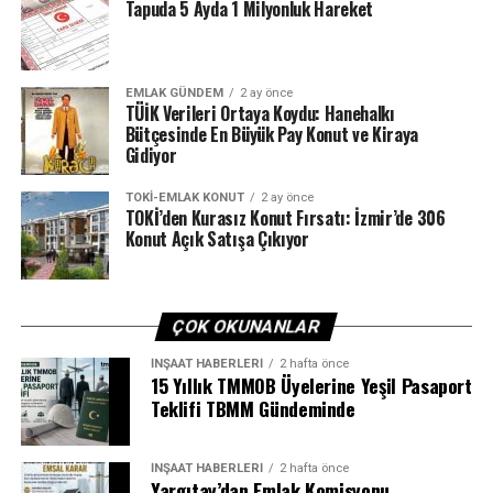
Tapuda 5 Ayda 1 Milyonluk Hareket
EMLAK GÜNDEM
2 ay önce
TÜİK Verileri Ortaya Koydu: Hanehalkı
Bütçesinde En Büyük Pay Konut ve Kiraya
Gidiyor
TOKI-EMLAK KONUT
2 ay önce
TOKİ’den Kurasız Konut Fırsatı: İzmir’de 306
Konut Açık Satışa Çıkıyor
ÇOK OKUNANLAR
İNŞAAT HABERLERI
2 hafta önce
15 Yıllık TMMOB Üyelerine Yeşil Pasaport
Teklifi TBMM Gündeminde
İNŞAAT HABERLERI
2 hafta önce
Yargıtay’dan Emlak Komisyonu