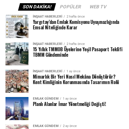
SON DAKIKA!
POPÜLER
WEB TV
İNŞAAT HABERLERI
2 hafta önce
Yargıtay’dan Emlak Komisyonu Uyuşmazlığında
Emsal Niteliğinde Karar
İNŞAAT HABERLERI
2 hafta önce
15 Yıllık TMMOB Üyelerine Yeşil Pasaport Teklifi
TBMM Gündeminde
İNŞAAT HABERLERI
1 ay önce
Mimarlık Bir Yeri Nasıl Mekâna Dönüştürür?
Kent Kimliğinin Korunmasında Tasarımın Rolü
EMLAK GÜNDEM
1 ay önce
Planlı Alanlar İmar Yönetmeliği Değişti!
EMLAK GÜNDEM
2 ay önce