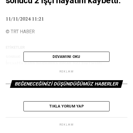
sonucu 2 işçi hayatını kaybetti.
11/11/2024 11:21
© TRT HABER
ETIKETLER
DEVAMINI OKU
SONRAKI
İnşaatta kalıp boşluğuna düşen işçi kurtarıldı
REKLAM
ÖNCEKI
Balıkesir'de çalıştığı inşaattan düşen kişi hayatını
kaybetti
BEĞENECEĞINIZI DÜŞÜNDÜĞÜMÜZ HABERLER
TIKLA YORUM YAP
REKLAM