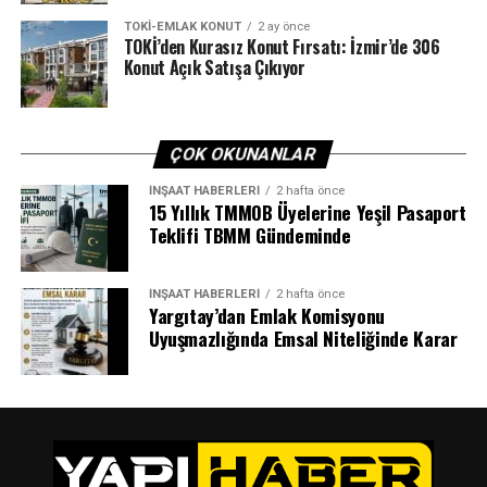
TOKI-EMLAK KONUT
2 ay önce
TOKİ’den Kurasız Konut Fırsatı: İzmir’de 306
Konut Açık Satışa Çıkıyor
ÇOK OKUNANLAR
İNŞAAT HABERLERI
2 hafta önce
15 Yıllık TMMOB Üyelerine Yeşil Pasaport
Teklifi TBMM Gündeminde
İNŞAAT HABERLERI
2 hafta önce
Yargıtay’dan Emlak Komisyonu
Uyuşmazlığında Emsal Niteliğinde Karar