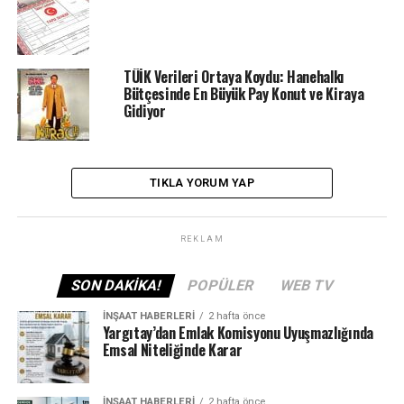
TÜİK Verileri Ortaya Koydu: Hanehalkı
Bütçesinde En Büyük Pay Konut ve Kiraya
Gidiyor
TIKLA YORUM YAP
REKLAM
SON DAKIKA!
POPÜLER
WEB TV
İNŞAAT HABERLERI
2 hafta önce
Yargıtay’dan Emlak Komisyonu Uyuşmazlığında
Emsal Niteliğinde Karar
İNŞAAT HABERLERI
2 hafta önce