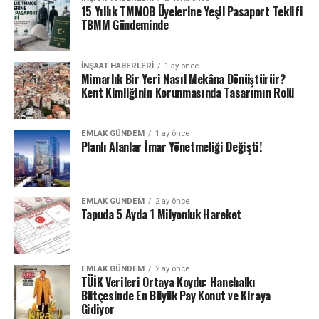
15 Yıllık TMMOB Üyelerine Yeşil Pasaport Teklifi
TBMM Gündeminde
İNŞAAT HABERLERI
1 ay önce
Mimarlık Bir Yeri Nasıl Mekâna Dönüştürür?
Kent Kimliğinin Korunmasında Tasarımın Rolü
EMLAK GÜNDEM
1 ay önce
Planlı Alanlar İmar Yönetmeliği Değişti!
EMLAK GÜNDEM
2 ay önce
Tapuda 5 Ayda 1 Milyonluk Hareket
EMLAK GÜNDEM
2 ay önce
TÜİK Verileri Ortaya Koydu: Hanehalkı
Bütçesinde En Büyük Pay Konut ve Kiraya
Gidiyor