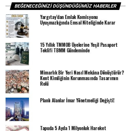
BEĞENECEĞINIZI DÜŞÜNDÜĞÜMÜZ HABERLER
İstanbul’da yüzde 61,8, Ankara’da yüzde 92,3, İzmir’de
yüzde 75,6 yükseldi.
Yargıtay’dan Emlak Komisyonu
Uyuşmazlığında Emsal Niteliğinde Karar
ETIKETLER
MANSET
15 Yıllık TMMOB Üyelerine Yeşil Pasaport
SONRAKI
Teklifi TBMM Gündeminde
Gayrimenkul Yatırım Fonları konut üretimine giriyor
ÖNCEKI
Emlakjet: Ocak ayında kiralar arttı
Mimarlık Bir Yeri Nasıl Mekâna Dönüştürür?
Kent Kimliğinin Korunmasında Tasarımın
Rolü
Planlı Alanlar İmar Yönetmeliği Değişti!
Tapuda 5 Ayda 1 Milyonluk Hareket