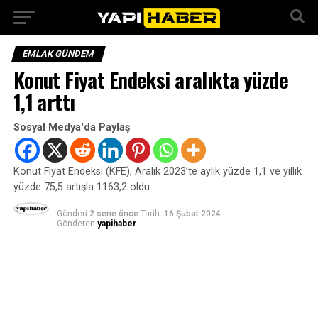
EMLAK GÜNDEM
Konut Fiyat Endeksi aralıkta yüzde
1,1 arttı
Sosyal Medya'da Paylaş
Konut Fiyat Endeksi (KFE), Aralık 2023’te aylık yüzde 1,1 ve yıllık
yüzde 75,5 artışla 1163,2 oldu.
Gönderi
2 sene önce
Tarih:
16 Şubat 2024
Gönderen
yapihaber