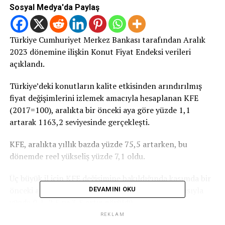
Sosyal Medya'da Paylaş
Türkiye Cumhuriyet Merkez Bankası tarafından Aralık
2023 dönemine ilişkin Konut Fiyat Endeksi verileri
açıklandı.
Türkiye’deki konutların kalite etkisinden arındırılmış
fiyat değişimlerini izlemek amacıyla hesaplanan KFE
(2017=100), aralıkta bir önceki aya göre yüzde 1,1
artarak 1163,2 seviyesinde gerçekleşti.
KFE, aralıkta yıllık bazda yüzde 75,5 artarken, bu
dönemde reel yükseliş yüzde 7,1 oldu.
Üç büyük il için KFE değişimine bakıldığında kasımda bir
önceki aya göre İstanbul, Ankara ve İzmir’de sırasıyla
DEVAMINI OKU
yüzde 0,1, 2,5 ve 3,5 artış görüldü.
REKLAM
Endeks değerleri bir önceki yılın aynı ayına göre ise