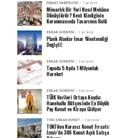
İNŞAAT HABERLERI
1 ay önce
Mimarlık Bir Yeri Nasıl Mekâna
Dönüştürür? Kent Kimliğinin
Korunmasında Tasarımın Rolü
EMLAK GÜNDEM
1 ay önce
Planlı Alanlar İmar Yönetmeliği
Değişti!
EMLAK GÜNDEM
2 ay önce
Tapuda 5 Ayda 1 Milyonluk
Hareket
EMLAK GÜNDEM
2 ay önce
TÜİK Verileri Ortaya Koydu:
Hanehalkı Bütçesinde En Büyük
Pay Konut ve Kiraya Gidiyor
TOKI-EMLAK KONUT
2 ay önce
TOKİ’den Kurasız Konut Fırsatı:
İzmir’de 306 Konut Açık Satışa