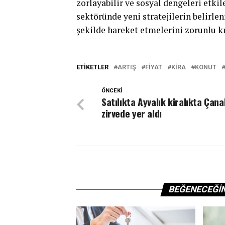
zorlayabilir ve sosyal dengeleri etki
sektöründe yeni stratejilerin belirle
şekilde hareket etmelerini zorunlu k
ETIKETLER
ARTIŞ
FIYAT
KIRA
KONUT
ÖNCEKI
Satılıkta Ayvalık kiralıkta Çan
zirvede yer aldı
BEĞENECEĞI