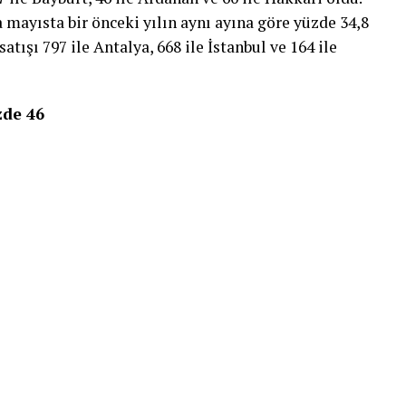
 mayıs­ta bir önceki yılın aynı ayı­na göre yüzde 34,8
atışı 797 ile Antalya, 668 ile İstanbul ve 164 ile
zde 46