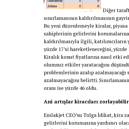
Diğer taraf
sınırlamasının kaldırılmasının gayrim
Bu yeni düzenlemeyle kiralar, piyasa 
sahiplerinin gelirlerini ko­rumaların
kaldırılmasıyla ilgili, katılımcıların 
yüzde 17’si hareketleneceğini, yüzde 
Kira­lık konut fiyatlarına nasıl et­ki e
olumsuz etkiler yaratacağı­nı düşündü
problemlerinin aza­lıp azalmayacağı s
azalmaya­cağını belirtti. Sınırlaman
oranı ise yüzde 46 oldu.
Ani artışlar kiracıları zorlayabilir
Emlakjet CEO’su Tolga İdikat, kira z
gelirlerini korumasına yardımcı olacağı