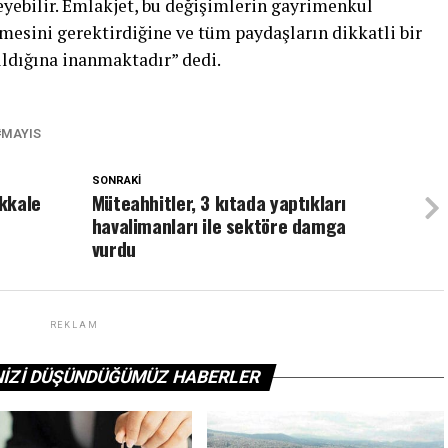
leyebilir. Emlakjet, bu değişimlerin gayrimenkul
nmesini gerektirdiğine ve tüm paydaşların dikkatli bir
ıldığına inanmaktadır” dedi.
MAYIS
SONRAKI
akkale
Müteahhitler, 3 kıtada yaptıkları
havalimanları ile sektöre damga
vurdu
REKLAM
NIZI DÜŞÜNDÜĞÜMÜZ HABERLER