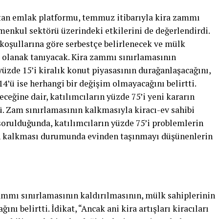
tan emlak plat­formu, temmuz itibarıyla kira zammı
en­kul sektörü üzerindeki etki­lerini de değerlendirdi.
koşullarına göre ser­bestçe belirlenecek ve mülk
a olanak tanıya­cak. Kira zammı sınırlama­sının
yüzde 15’i ki­ralık konut piyasasının du­rağanlaşacağını,
14’ü ise herhangi bir değişim olmayacağını belirtti.
deceğine dair, katılımcı­ların yüzde 75’i yeni kararın
. Zam sınırlama­sının kalkmasıyla kiracı-ev sahibi
oruldu­ğunda, katılımcıların yüzde 75’i problemlerin
ın kalkması durumunda evin­den taşınmayı düşünenle­rin
ammı sınırlamasının kaldırılmasının, mülk sahiplerinin
nı belirtti. İdikat, “Ancak ani kira artışları kiracıları