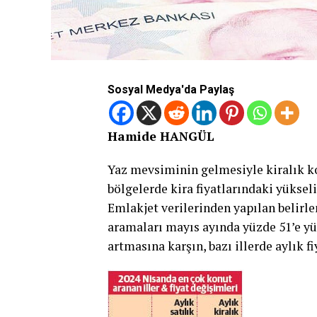
Sosyal Medya'da Paylaş
Hamide HANGÜL
Yaz mevsimi­nin gelmesiy­le kiralık k
böl­gelerde kira fiyatlarındaki yüksel
Emlakjet verilerinden ya­pılan belirl
aramaları mayıs ayın­da yüzde 51’e yük
artmasına kar­şın, bazı illerde aylık f