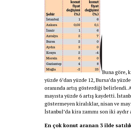
Buna göre, ki
yüzde 6’dan yüzde 12, Bursa’da yüz­de
oranında artış gösterdi­ği belirlendi.
mayısta yüzde 6 artış kaydetti. İstanb
göstermeyen kiralık­lar, nisan ve mayı
İstanbul’da kira zammı son iki aydır a
En çok konut aranan 3 ilde satılı