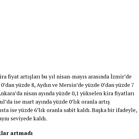
ra fi­yat artışları bu yıl nisan-ma­yıs arasında İzmir’de
 0’dan yüzde 8, Aydın ve Mersin’de yüzde 0’dan yüz­de 7
 Ankara’da nisan ayında yüzde 0,1 yükselen ki­ra fiyatları
ul’da ise mart ayında yüzde 0’lık oran­la artış
sta ise yüzde 6’lık oranla sabit kaldı. Başka bir ifadeyle,
ynı sevi­yede kaldı.
klar artmadı