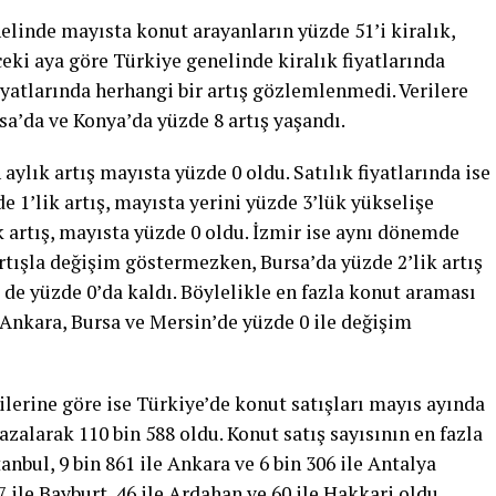
elinde mayısta konut arayanların yüzde 51’i kiralık,
ceki aya gö­re Türkiye genelinde kiralık fiyatlarında
iyatla­rında herhangi bir artış göz­lemlenmedi. Verilere
sa’da ve Konya’da yüzde 8 artış yaşandı.
y­lık artış mayısta yüzde 0 ol­du. Satılık fiyatlarında ise
e 1’lik artış, mayısta yerini yüzde 3’lük yükseli­şe
ük artış, mayısta yüzde 0 oldu. İzmir ise aynı dönemde
 artışla deği­şim göstermezken, Bursa’da yüzde 2’lik artış
e de yüzde 0’da kaldı. Böylelikle en fazla konut araması
rı Ankara, Bursa ve Mer­sin’de yüzde 0 ile değişim
ileri­ne göre ise Türkiye’de konut satışları mayıs ayında
azalarak 110 bin 588 oldu. Konut satış sayısının en faz­la
tanbul, 9 bin 861 ile Ankara ve 6 bin 306 ile An­talya
7 ile Bayburt, 46 ile Ardahan ve 60 ile Hak­kari oldu.