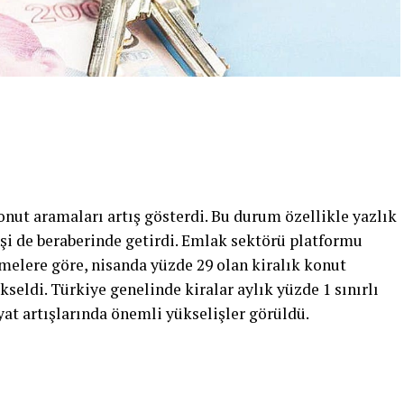
onut aramaları artış gösterdi. Bu durum özellikle yazlık
işi de beraberinde ge­tirdi. Emlak sektörü platfor­mu
emelere göre, ni­sanda yüzde 29 olan kiralık konut
seldi. Tür­kiye genelinde kiralar aylık yüzde 1 sınırlı
iyat ar­tışlarında önemli yükselişler görüldü.