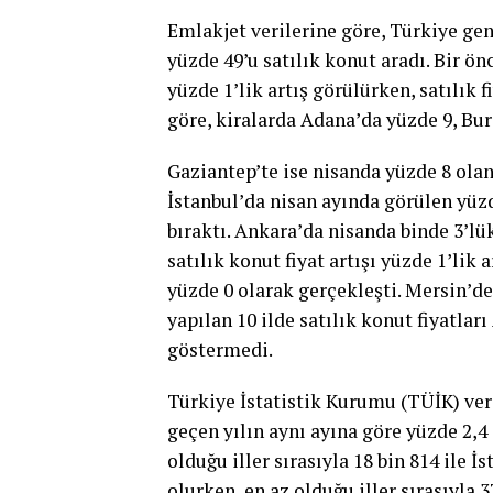
Emlakjet verilerine göre, Türkiye gen
yüzde 49’u satılık ko­nut aradı. Bir ön
yüzde 1’lik artış görülürken, satılık f
göre, kiralarda Adana’da yüzde 9, Bur
Gaziantep’te ise nisanda yüzde 8 olan a
İs­tanbul’da nisan ayında görü­len yüzd
bıraktı. Ankara’da nisan­da binde 3’l
satılık konut fiyat artışı yüzde 1’lik
yüzde 0 ola­rak gerçekleşti. Mersin’d
yapı­lan 10 ilde satılık konut fiyat­la
göstermedi.
Türkiye İstatis­tik Kurumu (TÜİK) ver
geçen yılın aynı ayına göre yüzde 2,4 
olduğu iller sırasıyla 18 bin 814 ile İs
olurken, en az olduğu iller sırasıyla 3