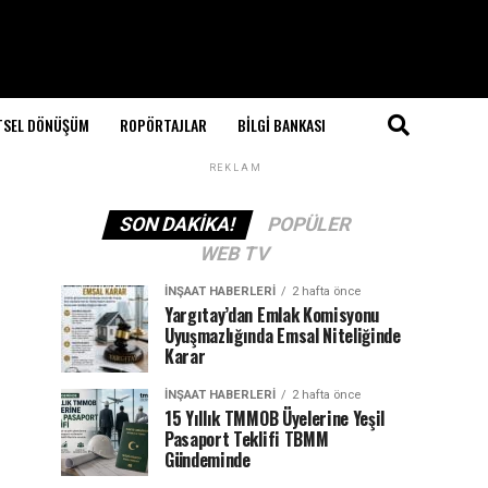
TSEL DÖNÜŞÜM
ROPÖRTAJLAR
BILGI BANKASI
REKLAM
SON DAKIKA!
POPÜLER
WEB TV
İNŞAAT HABERLERI
2 hafta önce
Yargıtay’dan Emlak Komisyonu
Uyuşmazlığında Emsal Niteliğinde
Karar
İNŞAAT HABERLERI
2 hafta önce
15 Yıllık TMMOB Üyelerine Yeşil
Pasaport Teklifi TBMM
Gündeminde