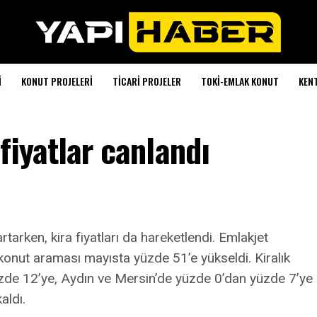
I
KONUT PROJELERI
TICARI PROJELER
TOKI-EMLAK KONUT
KEN
 fiyatlar canlandı
rtarken, kira fiyatları da hareketlendi. Emlakjet
 konut araması mayısta yüzde 51’e yükseldi. Kiralık
yüzde 12’ye, Aydın ve Mersin’de yüzde 0’dan yüzde 7’ye
aldı.