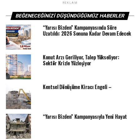
kararı alındıktan sonra yüzde 100 muvafakat
REKLAM
gereksiniminin yüzde 50+1’e indirilmesi olacak. Ayrıca
BEĞENECEĞINIZI DÜŞÜNDÜĞÜMÜZ HABERLER
Tebligat Kanunu’nda da değişiklikler yaparak süreçleri
kolaylaştırmak hedefleniyor.
“Yarısı Bizden” Kampanyasında Süre
Uzatıldı: 2026 Sonuna Kadar Devam Edecek
Kentsel Dönüşüm Başkanlığı’nın altında 3 ayrı genel
müdürlük bulunacak. Birincisi sadece İstanbul’u takip
edecek, ikincisi Türkiye genelini takip edecek, üçüncü
Konut Arzı Geriliyor, Talep Yükseliyor:
genel müdürlük ise kaynak oluşturacak. Bu başkanlık,
Sektör Krizle Yüzleşiyor
devletin Hazine arazilerini planlayacak, fonksiyon
yükleyecek ve bu arazileri halka açık bir şekilde arz
ederek kaynak oluşturacak.
Kentsel Dönüşüme Kiracı Engeli –
Bu adımların kentsel dönüşüm süreçlerini hızlandırması
ve daha verimli bir şekilde yönetilmesi bekleniyor.
“Yarısı Bizden” Kampanyasıyla Yeni Hayat
ETIKETLER
KENTSEL DÖNÜŞÜM
MANSET