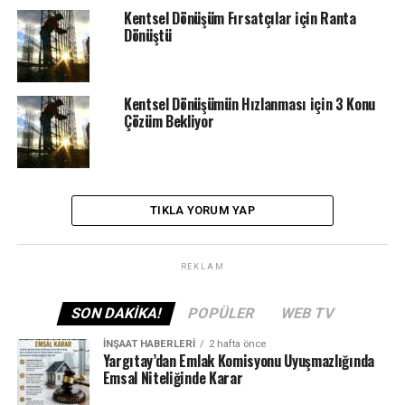
SONRAKI
Kentsel Dönüşüm Fırsatçılar için Ranta
Kentsel Dönüşümü engelleyene para cezası
Dönüştü
ÖNCEKI
“Türkiye’nin en güvenli ve deprem beklenen illerini
Ahmet Ercan yeni bir paylaşımla detaylı bir şekilde
Kentsel Dönüşümün Hızlanması için 3 Konu
açıkladı.”
Çözüm Bekliyor
TIKLA YORUM YAP
REKLAM
SON DAKIKA!
POPÜLER
WEB TV
İNŞAAT HABERLERI
2 hafta önce
Yargıtay’dan Emlak Komisyonu Uyuşmazlığında
Emsal Niteliğinde Karar