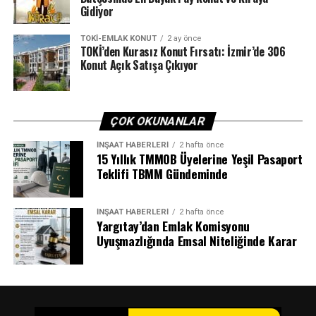
Gidiyor
TOKI-EMLAK KONUT
2 ay önce
TOKİ’den Kurasız Konut Fırsatı: İzmir’de 306
Konut Açık Satışa Çıkıyor
ÇOK OKUNANLAR
İNŞAAT HABERLERI
2 hafta önce
15 Yıllık TMMOB Üyelerine Yeşil Pasaport
Teklifi TBMM Gündeminde
İNŞAAT HABERLERI
2 hafta önce
Yargıtay’dan Emlak Komisyonu
Uyuşmazlığında Emsal Niteliğinde Karar