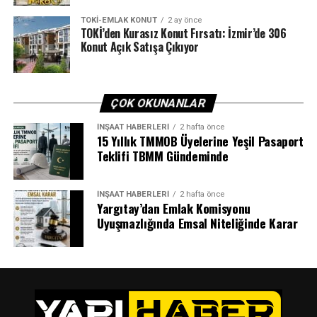
TOKI-EMLAK KONUT
2 ay önce
TOKİ’den Kurasız Konut Fırsatı: İzmir’de 306
Konut Açık Satışa Çıkıyor
ÇOK OKUNANLAR
İNŞAAT HABERLERI
2 hafta önce
15 Yıllık TMMOB Üyelerine Yeşil Pasaport
Teklifi TBMM Gündeminde
İNŞAAT HABERLERI
2 hafta önce
Yargıtay’dan Emlak Komisyonu
Uyuşmazlığında Emsal Niteliğinde Karar