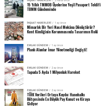
belirlendi.
İNŞAAT HABERLERI
2 hafta önce
15 Yıllık TMMOB Üyelerine Yeşil Pasaport Teklifi
TBMM Gündeminde
Noter huzurunda, TOKİ resmi YouTube kanalı
üzerinden canlı yayınlanan Malatya Merkez konut
belirleme kura sonuçları açıklandı.
İNŞAAT HABERLERI
1 ay önce
Mimarlık Bir Yeri Nasıl Mekâna Dönüştürür?
Kent Kimliğinin Korunmasında Tasarımın Rolü
İsim listesi e-devlet üzerinden sorgulanabilirken, TOKİ
resmi web sitesinde akşlam saatlerinde yayınlanacak.
EMLAK GÜNDEM
1 ay önce
Planlı Alanlar İmar Yönetmeliği Değişti!
ETIKETLER
SONRAKI
TOKİ bu 25 ilde ucuz arsa satışı yapacak! 48 ay vadeli
EMLAK GÜNDEM
2 ay önce
Tapuda 5 Ayda 1 Milyonluk Hareket
konut, ticaret, sanayi tipi arsalar…
ÖNCEKI
11 ilde 24 Bin 812 adet deprem konutu için kura
heyecanı! TOKİ deprem konutları kura sonuçları belli
EMLAK GÜNDEM
2 ay önce
TÜİK Verileri Ortaya Koydu: Hanehalkı
oldu
Bütçesinde En Büyük Pay Konut ve Kiraya
Gidiyor