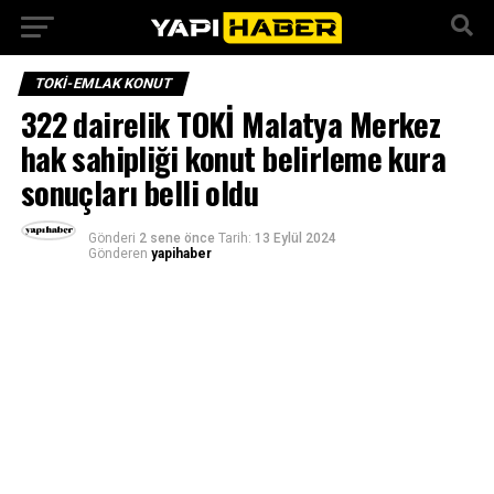
TOKI-EMLAK KONUT
322 dairelik TOKİ Malatya Merkez
hak sahipliği konut belirleme kura
sonuçları belli oldu
Gönderi
2 sene önce
Tarih:
13 Eylül 2024
Gönderen
yapihaber