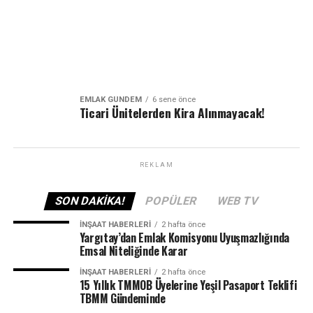
EMLAK GÜNDEM
6 sene önce
Ticari Ünitelerden Kira Alınmayacak!
REKLAM
SON DAKIKA!
POPÜLER
WEB TV
İNŞAAT HABERLERI
2 hafta önce
Yargıtay’dan Emlak Komisyonu Uyuşmazlığında
Emsal Niteliğinde Karar
İNŞAAT HABERLERI
2 hafta önce
15 Yıllık TMMOB Üyelerine Yeşil Pasaport Teklifi
TBMM Gündeminde