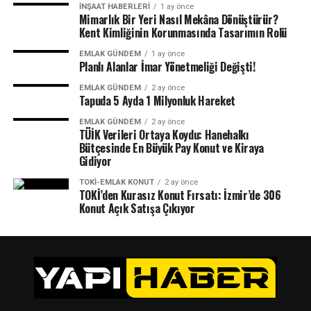
İNŞAAT HABERLERI
1 ay önce
Mimarlık Bir Yeri Nasıl Mekâna Dönüştürür?
Kent Kimliğinin Korunmasında Tasarımın Rolü
EMLAK GÜNDEM
1 ay önce
Planlı Alanlar İmar Yönetmeliği Değişti!
EMLAK GÜNDEM
2 ay önce
Tapuda 5 Ayda 1 Milyonluk Hareket
EMLAK GÜNDEM
2 ay önce
TÜİK Verileri Ortaya Koydu: Hanehalkı
Bütçesinde En Büyük Pay Konut ve Kiraya
Gidiyor
TOKI-EMLAK KONUT
2 ay önce
TOKİ’den Kurasız Konut Fırsatı: İzmir’de 306
Konut Açık Satışa Çıkıyor