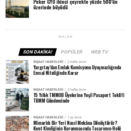
Peker GYO ikinci çeyrekte yüzde 500’ün
üzerinde büyüdü
REKLAM
SON DAKIKA!
POPÜLER
WEB TV
İNŞAAT HABERLERI
2 hafta önce
Yargıtay’dan Emlak Komisyonu Uyuşmazlığında
Emsal Niteliğinde Karar
İNŞAAT HABERLERI
2 hafta önce
15 Yıllık TMMOB Üyelerine Yeşil Pasaport Teklifi
TBMM Gündeminde
İNŞAAT HABERLERI
1 ay önce
Mimarlık Bir Yeri Nasıl Mekâna Dönüştürür?
Kent Kimliğinin Korunmasında Tasarımın Rolü