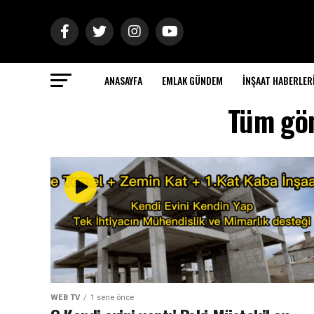
ANASAYFA
EMLAK GÜNDEM
İNŞAAT HABERLER
Tüm gön
WEB TV
1 sene önce