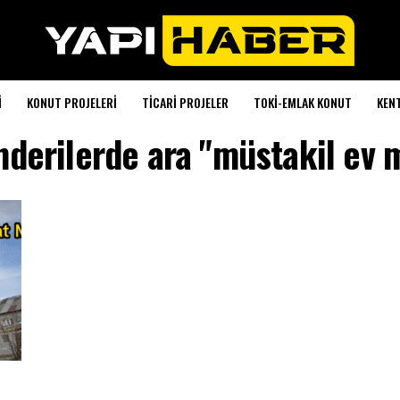
I
KONUT PROJELERI
TICARI PROJELER
TOKI-EMLAK KONUT
KEN
derilerde ara "müstakil ev m