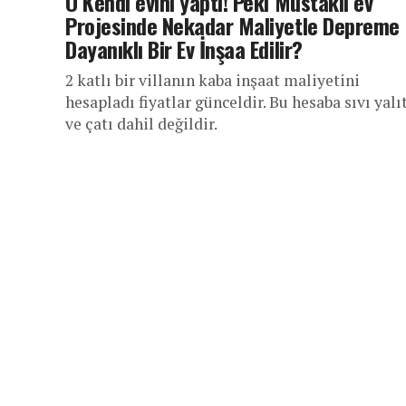
O Kendi evini yaptı! Peki Müstakil ev
Projesinde Nekadar Maliyetle Depreme
Dayanıklı Bir Ev İnşaa Edilir?
2 katlı bir villanın kaba inşaat maliyetini
hesapladı fiyatlar günceldir. Bu hesaba sıvı yal
ve çatı dahil değildir.