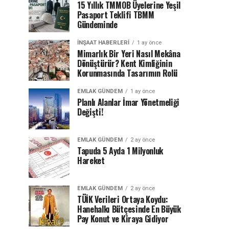
15 Yıllık TMMOB Üyelerine Yeşil
Pasaport Teklifi TBMM
Gündeminde
İNŞAAT HABERLERI
1 ay önce
Mimarlık Bir Yeri Nasıl Mekâna
Dönüştürür? Kent Kimliğinin
Korunmasında Tasarımın Rolü
EMLAK GÜNDEM
1 ay önce
Planlı Alanlar İmar Yönetmeliği
Değişti!
EMLAK GÜNDEM
2 ay önce
Tapuda 5 Ayda 1 Milyonluk
Hareket
EMLAK GÜNDEM
2 ay önce
TÜİK Verileri Ortaya Koydu:
Hanehalkı Bütçesinde En Büyük
Pay Konut ve Kiraya Gidiyor