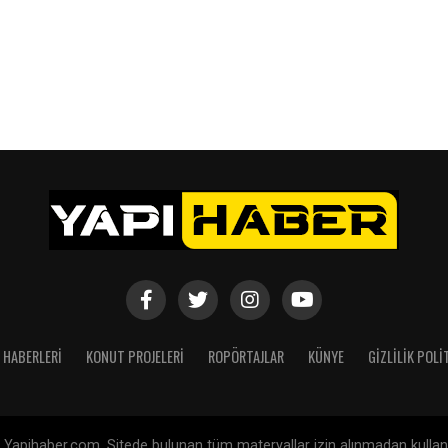
 HABERLERI
KONUT PROJELERI
ROPÖRTAJLAR
KÜNYE
GIZLILIK POLI
Yapihaber.com. Sitede bulunan tüm materyallar izin alınmadan kullanıl