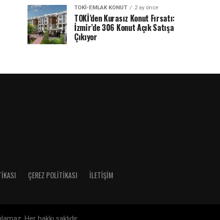
TOKI-EMLAK KONUT
2 ay önce
TOKİ’den Kurasız Konut Fırsatı:
İzmir’de 306 Konut Açık Satışa
Çıkıyor
TIKASI
ÇEREZ POLITIKASI
İLETIŞIM
amaz. Her hakkı saklıdır.