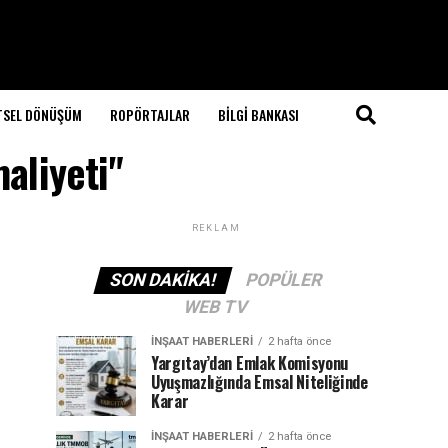
TSEL DÖNÜŞÜM
ROPÖRTAJLAR
BILGI BANKASI
aliyeti"
REKLAM
SON DAKIKA!
POPÜLER
WEB TV
İNŞAAT HABERLERI
2 hafta önce
Yargıtay’dan Emlak Komisyonu
Uyuşmazlığında Emsal Niteliğinde
Karar
İNŞAAT HABERLERI
2 hafta önce