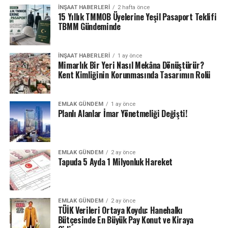
İNŞAAT HABERLERI
2 hafta önce
15 Yıllık TMMOB Üyelerine Yeşil Pasaport Teklifi
TBMM Gündeminde
İNŞAAT HABERLERI
1 ay önce
Mimarlık Bir Yeri Nasıl Mekâna Dönüştürür?
Kent Kimliğinin Korunmasında Tasarımın Rolü
EMLAK GÜNDEM
1 ay önce
Planlı Alanlar İmar Yönetmeliği Değişti!
EMLAK GÜNDEM
2 ay önce
Tapuda 5 Ayda 1 Milyonluk Hareket
EMLAK GÜNDEM
2 ay önce
TÜİK Verileri Ortaya Koydu: Hanehalkı
Bütçesinde En Büyük Pay Konut ve Kiraya