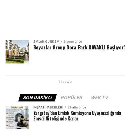
EMLAK GÜNDEM
6 sene önce
Beyazlar Group Dora Park KAVAKLI Başlıyor!
REKLAM
SON DAKIKA!
POPÜLER
WEB TV
İNŞAAT HABERLERI
2 hafta önce
Yargıtay’dan Emlak Komisyonu Uyuşmazlığında
Emsal Niteliğinde Karar