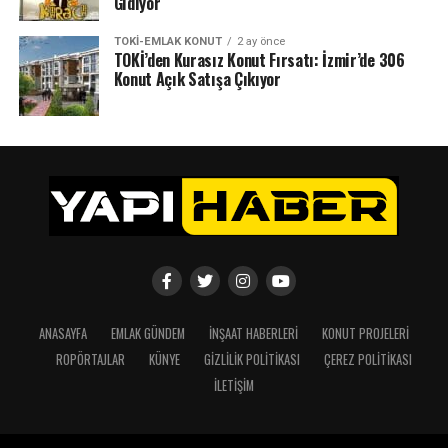
Gidiyor
TOKI-EMLAK KONUT
2 ay önce
TOKİ’den Kurasız Konut Fırsatı: İzmir’de 306
Konut Açık Satışa Çıkıyor
ANASAYFA
EMLAK GÜNDEM
İNŞAAT HABERLERI
KONUT PROJELERI
ROPÖRTAJLAR
KÜNYE
GIZLILIK POLITIKASI
ÇEREZ POLITIKASI
İLETIŞIM