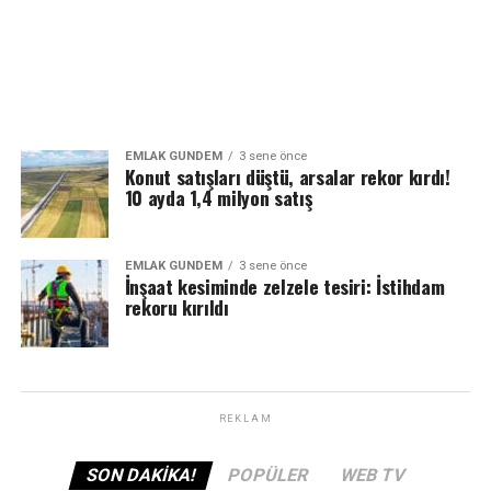
EMLAK GÜNDEM
3 sene önce
Konut satışları düştü, arsalar rekor kırdı!
10 ayda 1,4 milyon satış
EMLAK GÜNDEM
3 sene önce
İnşaat kesiminde zelzele tesiri: İstihdam
rekoru kırıldı
REKLAM
SON DAKIKA!
POPÜLER
WEB TV