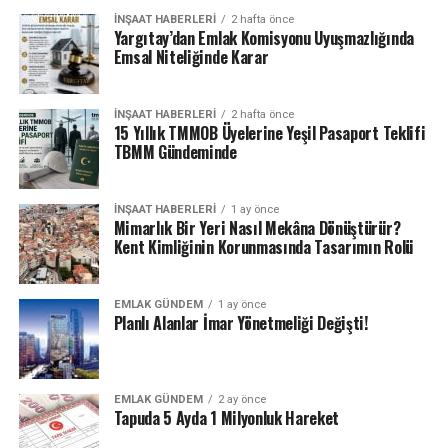
İNŞAAT HABERLERI
2 hafta önce
Yargıtay’dan Emlak Komisyonu Uyuşmazlığında
Emsal Niteliğinde Karar
İNŞAAT HABERLERI
2 hafta önce
15 Yıllık TMMOB Üyelerine Yeşil Pasaport Teklifi
TBMM Gündeminde
İNŞAAT HABERLERI
1 ay önce
Mimarlık Bir Yeri Nasıl Mekâna Dönüştürür?
Kent Kimliğinin Korunmasında Tasarımın Rolü
EMLAK GÜNDEM
1 ay önce
Planlı Alanlar İmar Yönetmeliği Değişti!
EMLAK GÜNDEM
2 ay önce
Tapuda 5 Ayda 1 Milyonluk Hareket