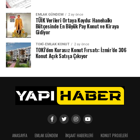
EMLAK GÜNDEM
2 ay önce
TÜİK Verileri Ortaya Koydu: Hanehalkı
Bütçesinde En Büyük Pay Konut ve Kiraya
Gidiyor
TOKI-EMLAK KONUT
2 ay önce
TOKİ’den Kurasız Konut Fırsatı: İzmir’de 306
Konut Açık Satışa Çıkıyor
ANASAYFA
EMLAK GÜNDEM
İNŞAAT HABERLERI
KONUT PROJELERI